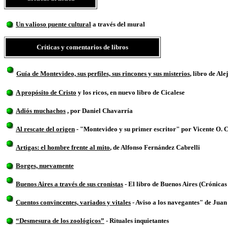
Un valioso puente cultural
a través del mural
Críticas y comentarios de libros
Guía de Montevideo, sus perfiles, sus rincones y sus misterios
, libro de Al
A propósito de Cristo
y los ricos, en nuevo libro de Cicalese
Adiós muchachos
, por Daniel Chavarría
Al rescate del origen
- "Montevideo y su primer escritor" por Vicente O. C
Artigas: el hombre frente al mito
, de Alfonso Fernández Cabrelli
Borges, nuevamente
Buenos Aires a través de sus cronistas
- El libro de Buenos Aires (Crónicas
Cuentos convincentes, variados y vitales
- Aviso a los navegantes" de Juan
“Desmesura de los zoológicos”
- Rituales inquietantes