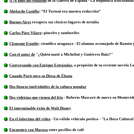
A 70 años del estallido
de la Guerra de España - La República traicionada
Abelardo Castillo
: “El Tortoni era nuestra redacción”
Buenos Aires
recupera sus clásicos lugares de tertulia
Carlos Páez Vilaro
: pinceles y tamboriles
Clemente Estable
: científico uruguayo - El alumno aventajado de Ramón 
Con el autor de
"¿Quién mató a Michelini y Gutiérrez Ruiz?"
Conversando con Enrique Estrázulas
, a propósito de su reciente novela
Lo
Cuando Paris tuvo su Diosa de Ébano
Dos figuras inolvidables de la cultura popular
Dos videistas que vienen del frio
-
Roberto Mascaró de nuevo en Montevid
El interminable éxito de Walt Disney
En el laberinto del video
-
Un válido vehículo poético
- "La Hora Cultural"
Encuentro con Marosa
entre pocillos de café