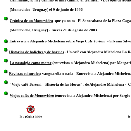
Caminante, no hay camino
se hace camino al transitar - Los ojos de ade
(Montevideo- Uruguay) el 9 de junio de 1996
Crónica de un Montevideo
que ya no es - El Sorocabana de la Plaza Caga
(Montevideo, Uruguay) - Jueves 21 de agosto de 2003
Entrevista a Alejandro Michelena
sobre
Viejo Cafe Tortoni
-
Silvana Silve
Historias de boliches y de barrios
- Un café con Alejandro Michelena La 
La nostalgia como motor
(entrevista a Alejandro Michelena) por Margari
Revistas culturales
: vanguardia o nada - Entrevista a Alejandro Michelen
“Viejo café Tortoni
– Historia de las Horas” , de Alejandro Michelena -
C
Viejos cafés de Montevideo
(entrevista a Alejandro Michelena) por Sergio
Ir a página inicio
Ir