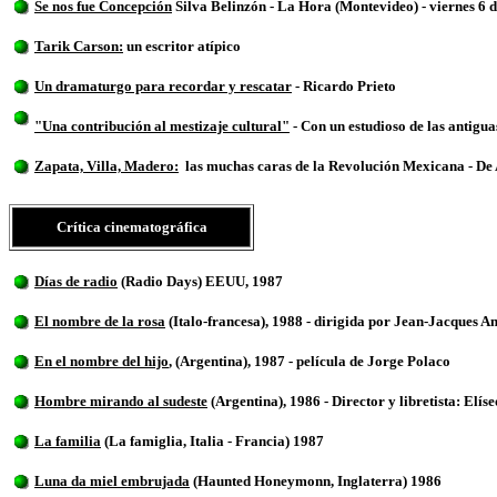
Se nos fue Concepción
Silva Belinzón - La Hora (Montevideo) - viernes 6 
Tarik Carson:
un escritor atípico
Un dramaturgo para recordar y rescatar
- Ricardo Prieto
"Una contribución al mestizaje cultural"
- Con un estudioso de las antigua
Zapata, Villa, Madero:
las muchas caras de la Revolución Mexicana - De A
Crítica cinematográfica
Días de radio
(Radio Days) EEUU, 1987
El nombre de la rosa
(Italo-francesa), 1988 - dirigida por Jean-Jacques 
En el nombre del hijo
,
(Argentina), 1987 -
película de Jorge Polaco
Hombre mirando al sudeste
(Argentina), 1986 - Director y libretista: Elís
La familia
(La famiglia, Italia - Francia) 1987
Luna da miel embrujada
(Haunted Honeymonn, Inglaterra) 1986