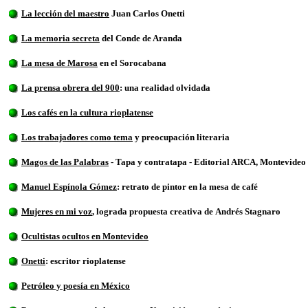
La lección del maestro
Juan Carlos Onetti
La memoria secreta
del Conde de Aranda
La mesa de Marosa
en el Sorocabana
La prensa obrera del 900
: una realidad olvidada
Los cafés en la cultura rioplatense
Los trabajadores como tema
y preocupación literaria
Magos de las Palabras
- Tapa y contratapa - Editorial ARCA, Montevideo
Manuel Espínola Gómez
: retrato de pintor en la mesa de café
Mujeres en mi voz
, lograda propuesta creativa
d
e
Andrés Stagnaro
Ocultistas ocultos en Montevideo
Onetti
: escritor rioplatense
Petróleo y poesía en México