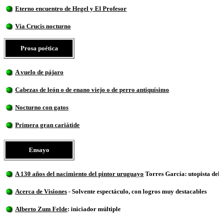
Eterno encuentro de Hegel y El Profesor
Vía Crucis nocturno
Prosa poética
A vuelo de pájaro
Cabezas de león o de enano viejo o de perro antiquísimo
Nocturno con gatos
Primera gran cariátide
Ensayo
A 130 años del nacimiento del pintor uruguayo
Torres García: utopista de
Acerca de Visiones
- Solvente espectáculo, con logros muy destacables
Alberto Zum Felde
: iniciador múltiple