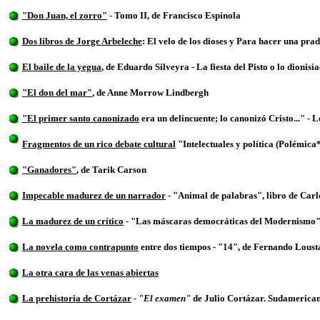
"Don Juan, el zorro"
- Tomo II, de Francisco Espínola
Dos libros de Jorge Arbeleche
: El velo de los dioses y Para hacer una pra
El baile de la yegua
, de Eduardo Silveyra - La fiesta del Pisto o lo dionis
"El don del mar"
, de Anne Morrow Lindbergh
"El primer santo canonizado
era un delincuente; lo canonizó Cristo..." - 
Fragmentos de un rico debate cultural
"Intelectuales y política (Polémica
"Ganadores"
, de Tarik Carson
Impecable madurez de un narrador
- "Animal de palabras", libro de Car
La madurez de un crítico
- "Las máscaras democráticas del Modernismo"
La novela como contrapunto
entre dos tiempos - "14", de Fernando Lous
La otra cara de las venas abiertas
La prehistoria de Cortázar
-
"El examen"
de Julio Cortázar. Sudamericana