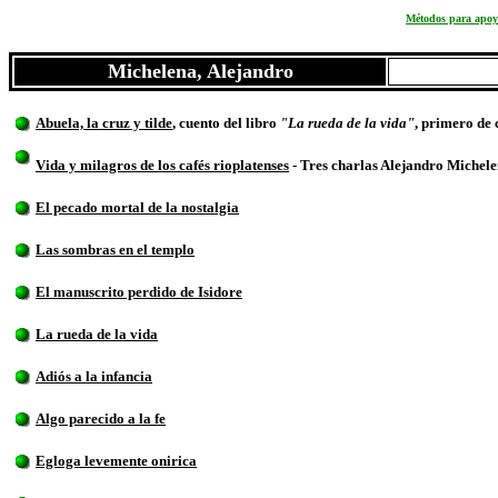
Métodos para apoya
Michelena, Alejandro
Abuela, la cruz y tilde
, cuento del libro
"La rueda de la vida"
, primero de 
Vida y milagros de los cafés rioplatenses
-
Tres charlas Alejandro Michel
El pecado mortal de la nostalgia
Las sombras en el templo
El manuscrito perdido de Isidore
La rueda de la vida
Adiós a la infancia
Algo parecido a la fe
Egloga levemente onirica