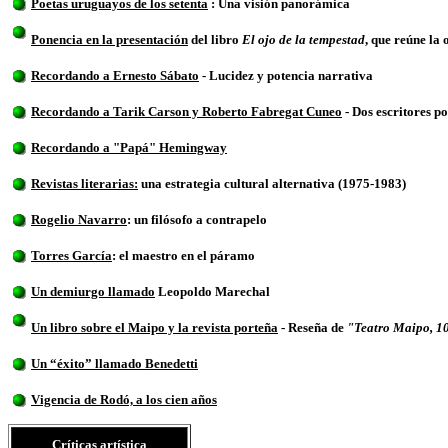
Poetas uruguayos de los setenta
:
Una visión panorámica
Ponencia en la presentación
del
libro
El ojo de la tempestad
, que reúne la
Recordando a Ernesto Sábato
- Lucidez y potencia narrativa
Recordando a Tarik Carson y Roberto Fabregat Cuneo
- Dos escritores p
Recordando a "Papá" Hemingway
Revistas literarias:
una estrategia cultural alternativa (1975-1983)
Rogelio Navarro
: un filósofo a contrapelo
Torres García
: el maestro en el páramo
Un demiurgo llamado
Leopoldo Marechal
Un libro sobre el Maipo y la revista porteña
- Reseña de
"Teatro Maipo, 10
Un “éxito” llamado Benedetti
Vigencia de Rodó, a los cien años
Críticas artística