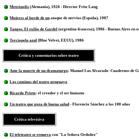
Metrópolis
(Alemania), 1926 - Director Fritz Lang
Mujeres al borde de un
ataque de nervios (España), 1987
Tangos. El exilio de Gardel
(argentina-francesa
), 1986 - Buenos Aires en o
Terciopelo azul
(Blue Velvet,
EEUU), 1986
Crítica y comentarios sobre teatro
Ante la muerte de un dramaturgo
: Manuel Lus Alvarado- Cuadernos de Gr
Los caminos del teatro uruguayo
Ricardo Prieto
: el creador y el ser humano
Un teatro que goza de buena salud
- Florencio Sánchez a los 100 años
Crítica televisiva
El teleteatro se renueva
con "La Señora Ordoñez"