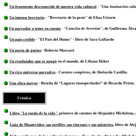
Un fragmento desconocido de nuestra vida cultural
-
"Una Institución cult
Un intenso breviario
- "Breviario de la peste" de Elias Uriarte
Un narrador a tener en cuenta
-
"Canción de Severino"
, de Guillermo Álv
Un país creíble
- "El País del Humo" - libro de Sara Gallardo
Un poeta de guetos
- Roberto Mascaró
Un resplandor que se apagó
en el mundo, de Liliana Heker
Un rico universo narrativo
-
Cuentos completos
, de Abelardo Castillo.
Una obra mayor
- Reseña de “Lugares insospechados” de Ricardo Prieto.
Crónica
Libro
"La rueda de la vida"
, primero de cuentos de Alejandro Michelena, 
Guía de Montevideo, sus perfiles, sus rincones y sus misterios
, libro de Al