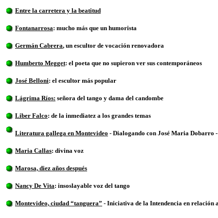
Entre la carretera y la beatitud
Fontanarrosa
: mucho más que un humorista
Germán Cabrera
, un escultor de vocación renovadora
Humberto Megget
: el poeta que no supieron ver sus contemporáneos
José Belloni
: el escultor más popular
Lágrima Ríos:
señora del tango y dama del candombe
Liber Falco
: de la inmediatez a los grandes temas
Literatura gallega en Montevideo
- Dialogando con José Maria Dobarro
Maria Callas
: divina voz
Marosa, diez años después
Nancy De Vita
: insoslayable voz del tango
Montevideo, ciudad “tanguera”
- Iniciativa de la Intendencia en relación 