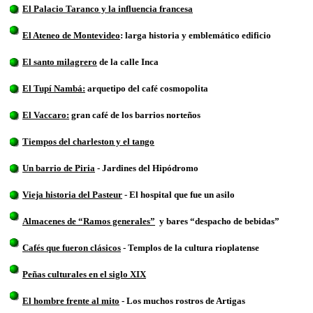
El Palacio Taranco y la influencia francesa
El Ateneo de Montevideo
: larga historia y emblemático edificio
El santo milagrero
de la calle Inca
El Tupí Nambá:
arquetipo del café cosmopolita
El Vaccaro:
gran café de los barrios norteños
Tiempos del charleston y el tango
Un barrio de Piria
- Jardines del Hipódromo
Vieja historia del Pasteur
- El hospital que fue un asilo
Almacenes de “Ramos generales”
y bares “despacho de bebidas”
Cafés que fueron clásicos
-
Templos de la cultura rioplatense
Peñas culturales en el siglo XIX
El hombre frente al mito
- Los muchos rostros de Artigas