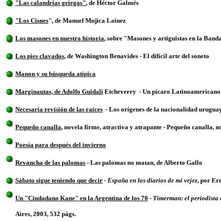
"Las calandrias griegas"
, de Héctor Galmés
"Los Cisnes
",
de Manuel Mujica Lainez
Los masones en nuestra historia
,
sobre "Masones y artiguistas en la Banda
Los pies clavados
, de Washington Benavides - El difícil arte del soneto
Manon y su búsqueda atípica
Marginautas, de Adolfo Guidali
Etcheverry - Un pícaro Latinoamericano 
Necesaria revisión de las raíces
- Los orígenes de la nacionalidad uruguay
Pequeño canalla
,
novela firme, atractiva y atrapante -
Pequeño canalla, n
Poesía para después del invierno
Revancha de las palomas
- Las palomas no matan, de Alberto Gallo
Sábato sigue teniendo que decir
-
España en los diarios de mi vejez
, por Er
Un "Ciudadano Kane" en la Argentina de los 70
-
Timerman: el periodista 
Aires, 2003, 532 págs.