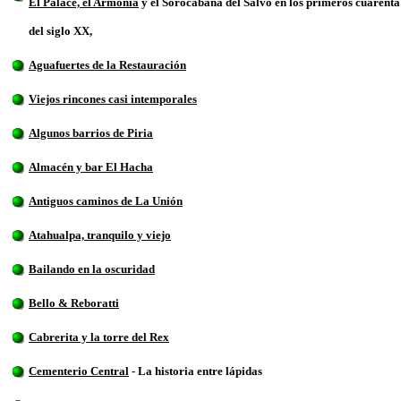
El Palace, el Armonía
y el Sorocabana del Salvo en los primeros cuarenta
del siglo XX,
Aguafuertes de la Restauración
Viejos rincones casi intemporales
Algunos barrios de Piria
Almacén y bar El Hacha
Antiguos caminos de La Unión
Atahualpa, tranquilo y viejo
Bailando en la oscuridad
Bello & Reboratti
Cabrerita y la torre del Rex
Cementerio Central
- La historia entre lápidas