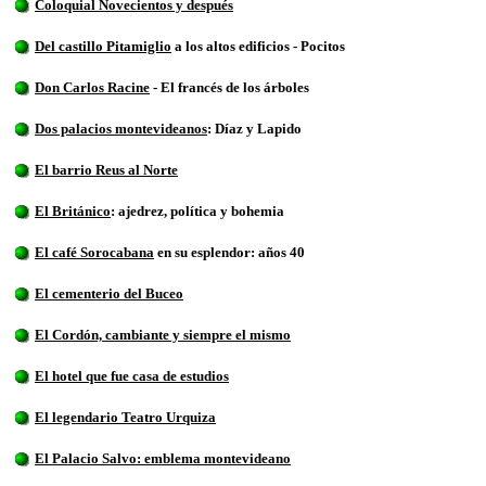
Coloquial Novecientos y después
Del castillo Pitamiglio
a los altos edificios - Pocitos
Don Carlos Racine
- El francés de los árboles
Dos palacios montevideanos
: Díaz y Lapido
El barrio Reus al Norte
El Británico
: ajedrez, política y bohemia
El café Sorocabana
en su esplendor: años 40
El cementerio del Buceo
El Cordón, cambiante y siempre el mismo
El hotel que fue casa de estudios
El legendario Teatro Urquiza
El Palacio Salvo: emblema montevideano