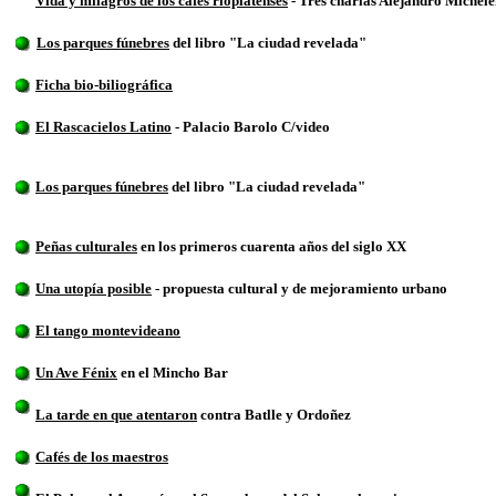
Vida y milagros de los cafés rioplatenses
-
Tres charlas Alejandro Michel
Los parques fúnebres
del libro "La ciudad revelada"
Ficha bio-biliográfica
El Rascacielos Latino
- Palacio Barolo C/video
Los parques fúnebres
del libro "La ciudad revelada"
Peñas culturales
en los primeros cuarenta años del siglo XX
Una utopía posible
- propuesta cultural y de mejoramiento urbano
El tango montevideano
Un Ave Fénix
en el Mincho Bar
La tarde en que atentaron
contra Batlle y Ordoñez
Cafés de los maestros