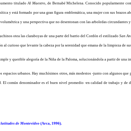
onumento titulado
Al Maestro
, de Bernabé Michelena. Conocido popularmente c
tica y está formado por una gran figura emblemática, una mujer con sus brazos abie
 volumétrica y una perspectiva que no desentonan con las arboledas circundantes y
apuchinos otea las claraboyas de una parte del barrio del Cordón el estilizado
San An
 al curioso que levante la cabeza por la serenidad que emana de la limpieza de sus
le y querible alegoría de la Niña de la Paloma, solucionándola a partir de una im
 los espacios urbanos. Hay muchísimos otros, más modestos -junto con algunos que
d. El común denominador es el buen nivel promedio -en calidad de trabajo y de d
 latitudes de Montevideo
(Arca, 1996).