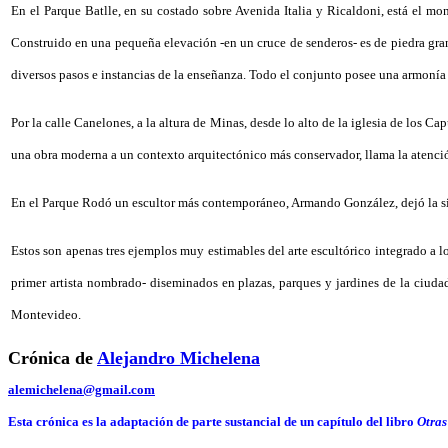
En el Parque Batlle, en su costado sobre Avenida Italia y Ricaldoni, está el m
Construido en una pequeña elevación -en un cruce de senderos- es de piedra graní
diversos pasos e instancias de la enseñanza. Todo el conjunto posee una armonía
Por la calle Canelones, a la altura de Minas, desde lo alto de la iglesia de los C
una obra moderna a un contexto arquitectónico más conservador, llama la atención
En el Parque Rodó un escultor más contemporáneo, Armando González, dejó la simp
Estos son apenas tres ejemplos muy estimables del arte escultórico integrado a
primer artista nombrado- diseminados en plazas, parques y jardines de la ciuda
Montevideo.
Crónica de
Alejandro Michelena
alemichelena@gmail.com
Esta crónica es la adaptación de parte sustancial de un capítulo del libro
Otras