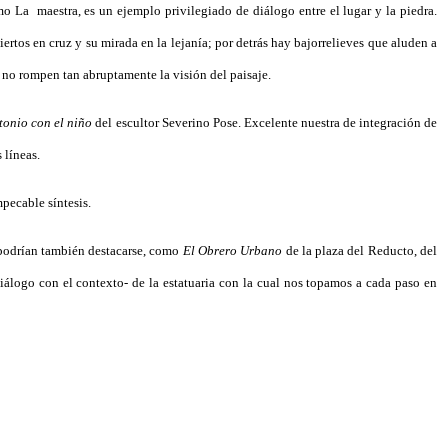
omo La
maestra, es un ejemplo privilegiado de diálogo entre el lugar y la piedra.
rtos en cruz y su mirada en la lejanía; por detrás hay bajorrelieves que aluden a
 no rompen tan abruptamente la visión del paisaje.
tonio con el niño
del escultor Severino Pose. Excelente nuestra de integración de
 líneas.
pecable síntesis.
 podrían también destacarse, como
El Obrero Urbano
de la plaza del Reducto, del
iálogo con el contexto- de la estatuaria con la cual nos topamos a cada paso en