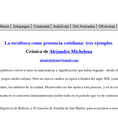
Mame
Solojuegos
Creatuweb
AulaScript
Gifs Animados
OKrecetas
La escultura como presencia cotidiana: tres ejemplos
Crónica de
Alejandro Michelena
alemichelena@gmail.com
s públicos volvió a tener la importancia y significación que había logrado –desde el
 propio medio urbano. Pero un nuevo cambio se operó a finales del siglo XIX, cuand
ratados, los ámbitos de la ciudad. Montevideo no fue ajena a este proceso, y en la c
stacado en el concierto latinoamericano (sobre todo en el período que va de comienzo
iligencia
de Belloni, o
El Gaucho
de Zorrilla de San Martín- para acercarnos a otr