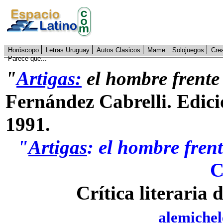
Horóscopo
Letras Uruguay
Autos Clasicos
Mame
Solojuegos
Cre
Parece que...
"
Artigas:
el hombre frente
Fernández Cabrelli. Edici
1991.
"
Artigas
: el hombre fren
C
Crítica literaria 
alemiche