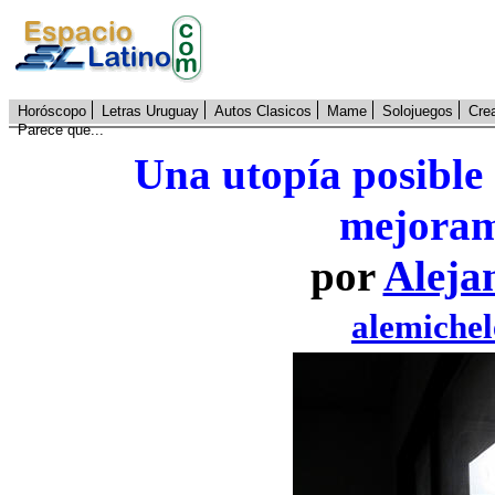
Horóscopo
Letras Uruguay
Autos Clasicos
Mame
Solojuegos
Cre
Parece que...
Una utopía posible 
mejoram
por
Aleja
alemiche