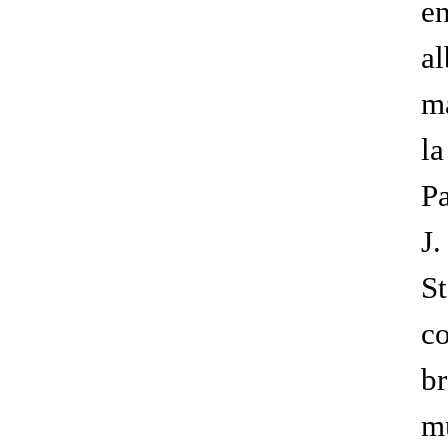
en
al
m
l
Pa
J
S
c
br
m