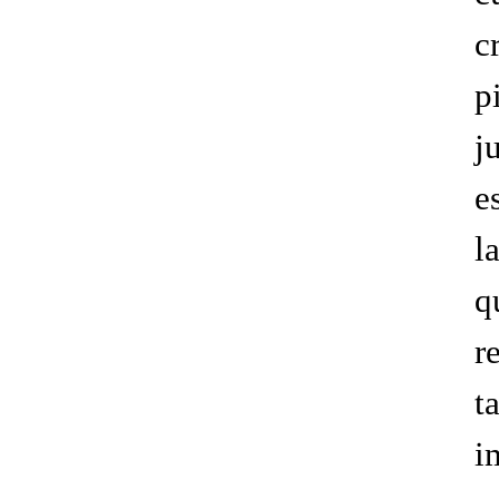
c
p
j
e
l
q
r
t
i