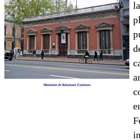
l
p
p
d
c
a
Ministerio de Relaciones Exteriores
c
e
F
i