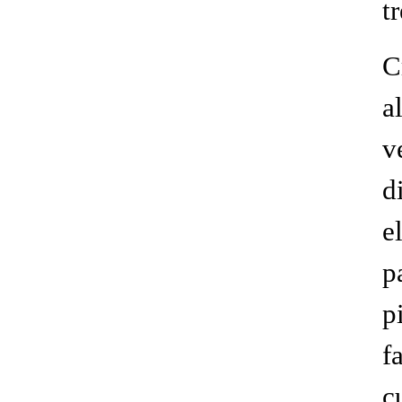
t
C
a
v
d
e
p
p
f
c