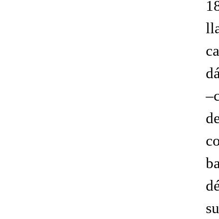
18
l
ca
dá
–
d
c
b
d
su