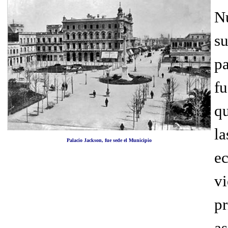
N
s
p
fu
q
l
Palacio Jackson, fue sede el Municipio
e
v
p
a