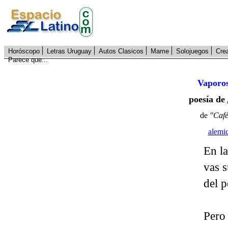
Horóscopo
Letras Uruguay
Autos Clasicos
Mame
Solojuegos
Cre
Parece que...
Vaporo
poesía de
de
"Cafés
alemi
En la
vas 
del p
Pero 