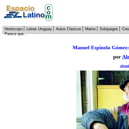
Horóscopo
Letras Uruguay
Autos Clasicos
Mame
Solojuegos
Cre
Parece que...
Manuel Espínola Gómez: r
por
Al
alem