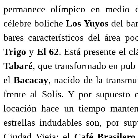
permanece olímpico en medio de
célebre boliche
Los Yuyos
del ba
bares característicos del área 
Trigo
y
El 62
. Está presente el c
Tabaré
, que transformado en pub
el
Bacacay
, nacido de la transm
frente al Solís. Y por supuesto 
locación hace un tiempo manteni
estrellas indudables son, por sup
Ciudad Vieja: el
Café Brasilero