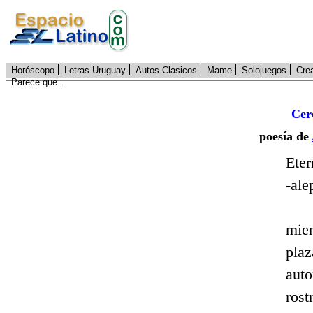
Horóscopo
Letras Uruguay
Autos Clasicos
Mame
Solojuegos
Cre
Parece que...
Cer
poesía de
Eter
­-al
mien
plaz
aut
rost