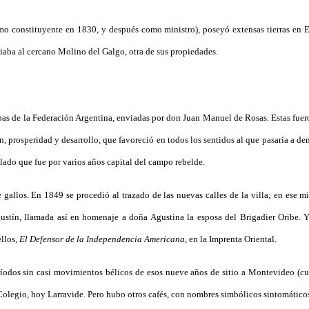
mo constituyente en 1830, y después como ministro), poseyó extensas tierras en 
viaba al cercano Molino del Galgo, otra de sus propiedades.
as de la Federación Argentina, enviadas por don Juan Manuel de Rosas. Estas fueron 
 prosperidad y desarrollo, que favoreció en todos los sentidos al que pasaría a d
ado que fue por varios años capital del campo rebelde.
de gallos. En 1849 se procedió al trazado de las nuevas calles de la villa; en es
gustín, llamada así en homenaje a doña Agustina la esposa del Brigadier Oribe. 
ellos,
El Defensor de la Independencia Americana
, en la Imprenta Oriental.
eríodos sin casi movimientos bélicos de esos nueve años de sitio a Montevideo (cu
l Colegio, hoy Larravide. Pero hubo otros cafés, con nombres simbólicos sintomátic