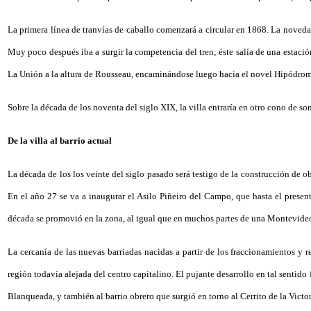
La primera línea de tranvías de caballo comenzará a circular en 1868. La novedad
Muy poco después iba a surgir la competencia del tren; éste salía de una estaci
La Unión a la altura de Rousseau, encaminándose luego hacia el novel Hipódro
Sobre la década de los noventa del siglo XIX, la villa entraría en otro cono de so
De la villa al barrio actual
La década de los los veinte del siglo pasado será testigo de la construcción de o
En el año 27 se va a inaugurar el Asilo Piñeiro del Campo, que hasta el presen
década se promovió en la zona, al igual que en muchos partes de una Montevideo
La cercanía de las nuevas barriadas nacidas a partir de los fraccionamientos y
región todavía alejada del centro capitalino. El pujante desarrollo en tal sentido 
Blanqueada, y también al barrio obrero que surgió en torno al Cerrito de la Victor