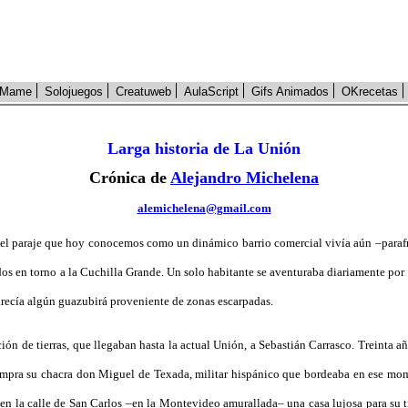
Mame
Solojuegos
Creatuweb
AulaScript
Gifs Animados
OKrecetas
Larga historia de La Unión
Crónica de
Alejandro Michelena
alemichelena@gmail.com
l paraje que hoy conocemos como un dinámico barrio comercial vivía aún –parafr
s en torno a la Cuchilla Grande. Un solo habitante se aventuraba diariamente por es
aparecía algún guazubirá proveniente de zonas escarpadas.
n de tierras, que llegaban hasta la actual Unión, a Sebastián Carrasco. Treinta 
mpra su chacra don Miguel de Texada, militar hispánico que bordeaba en ese mome
 la calle de San Carlos –en la Montevideo amurallada– una casa lujosa para su ti