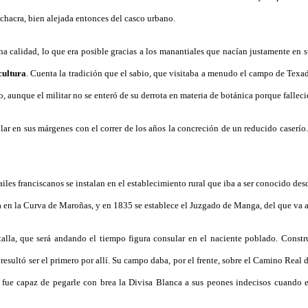
 chacra, bien alejada entonces del casco urbano.
 calidad, lo que era posible gracias a los manantiales que nacían justamente en su
cultura
. Cuenta la tradición que el sabio, que visitaba a menudo el campo de Texada
, aunque el militar no se enteró de su derrota en materia de botánica porque falleció
ar en sus márgenes con el correr de los años la concreción de un reducido caserí
railes franciscanos se instalan en el establecimiento rural que iba a ser conocido d
ía en la Curva de Maroñas, y en 1835 se establece el Juzgado de Manga, del que va a
lla, que será andando el tiempo figura consular en el naciente poblado. Constr
esultó ser el primero por allí. Su campo daba, por el frente, sobre el Camino Real 
 fue capaz de pegarle con brea la Divisa Blanca a sus peones indecisos cuando e