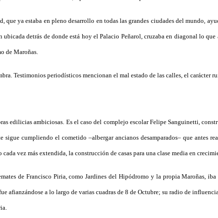
, que ya estaba en pleno desarrollo en todas las grandes ciudades del mundo, ayudó
ón ubicada detrás de donde está hoy el Palacio Peñarol, cruzaba en diagonal lo que
mo de Maroñas.
mbra. Testimonios periodísticos mencionan el mal estado de las calles, el carácter r
bras edilicias ambiciosas. Es el caso del complejo escolar Felipe Sanguinetti, cons
te sigue cumpliendo el cometido –albergar ancianos desamparados– que antes real
 cada vez más extendida, la construcción de casas para una clase media en crecimi
 remates de Francisco Piria, como Jardines del Hipódromo y la propia Maroñas, iba
fue afianzándose a lo largo de varias cuadras de 8 de Octubre; su radio de influencia
ia.