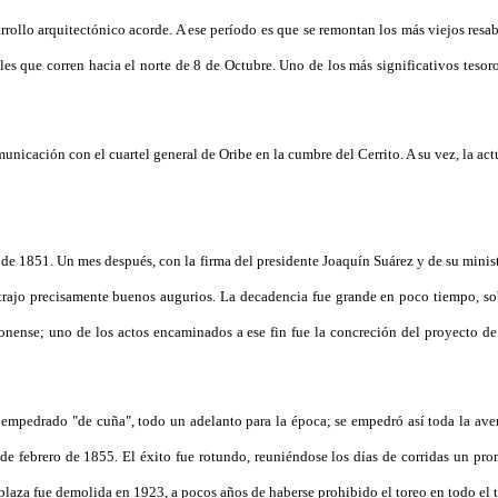
rrollo arquitectónico acorde. A ese período es que se remontan los más viejos resab
les que corren hacia el norte de 8 de Octubre. Uno de los más significativos tesor
unicación con el cuartel general de Oribe en la cumbre del Cerrito. A su vez, la act
re de 1851. Un mes después, con la firma del presidente Joaquín Suárez y de su mini
no trajo precisamente buenos augurios. La decadencia fue grande en poco tiempo, so
ionense; uno de los actos encaminados a ese fin fue la concreción del proyecto d
empedrado "de cuña", todo un adelanto para la época; se empedró así toda la aven
 de febrero de 1855. El éxito fue rotundo, reuniéndose los días de corridas un 
laza fue demolida en 1923, a pocos años de haberse prohibido el toreo en todo el te