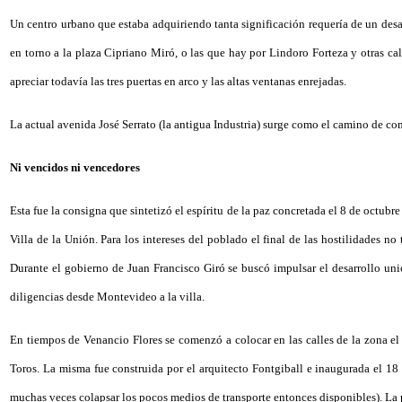
Un centro urbano que estaba adquiriendo tanta significación requería de un desa
en torno a la plaza Cipriano Miró, o las que hay por Lindoro Forteza y otras cal
apreciar todavía las tres puertas en arco y las altas ventanas enrejadas.
La actual avenida José Serrato (la antigua Industria) surge como el camino de com
Ni vencidos ni vencedores
Esta fue la consigna que sintetizó el espíritu de la paz concretada el 8 de octub
Villa de la Unión. Para los intereses del poblado el final de las hostilidades 
Durante el gobierno de Juan Francisco Giró se buscó impulsar el desarrollo un
diligencias desde Montevideo a la villa.
En tiempos de Venancio Flores se comenzó a colocar en las calles de la zona el 
Toros. La misma fue construida por el arquitecto Fontgiball e inaugurada el 18
muchas veces colapsar los pocos medios de transporte entonces disponibles). La p