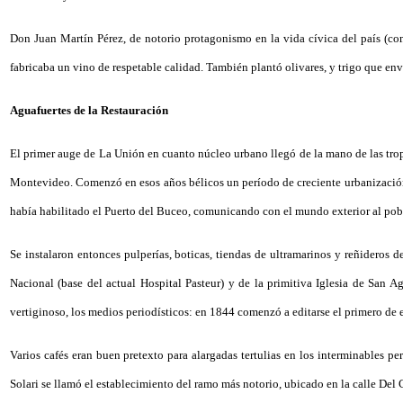
Don Juan Martín Pérez, de notorio protagonismo en la vida cívica del país (co
fabricaba un vino de respetable calidad. También plantó olivares, y trigo que en
Aguafuertes de la Restauración
El primer auge de La Unión en cuanto núcleo urbano llegó de la mano de las trop
Montevideo. Comenzó en esos años bélicos un período de creciente urbanización,
había habilitado el Puerto del Buceo, comunicando con el mundo exterior al pobl
Se instalaron entonces pulperías, boticas, tiendas de ultramarinos y reñideros 
Nacional (base del actual Hospital Pasteur) y de la primitiva Iglesia de San A
vertiginoso, los medios periodísticos: en 1844 comenzó a editarse el primero de 
Varios cafés eran buen pretexto para alargadas tertulias en los interminables p
Solari se llamó el establecimiento del ramo más notorio, ubicado en la calle De