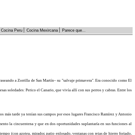
Cocina Peru
Cocina Mexircana
Parece que...
aseando a Zorrilla de San Martín– su "salvaje primavera". Era conocido como El
as soledades: Perico el Canario, que vivía allí con sus perros y cabras. Entre los
años más tarde ya tenían sus campos por esos lugares Francisco Ramírez y Antonio
nto la cincuentena y que en dos oportunidades suplantaría en sus funciones al
empo (con azotea, mirador, patio enlosado, ventanas con rejas de hierro forjado,