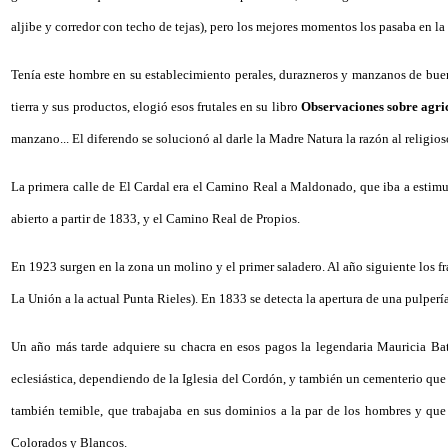
aljibe y corredor con techo de tejas), pero los mejores momentos los pasaba en la
Tenía este hombre en su establecimiento perales, durazneros y manzanos de buena
tierra y sus productos, elogió esos frutales en su libro
Observaciones sobre agri
manzano... El diferendo se solucionó al darle la Madre Natura la razón al religioso
La primera calle de El Cardal era el Camino Real a Maldonado, que iba a estimul
abierto a partir de 1833, y el Camino Real de Propios.
En 1923 surgen en la zona un molino y el primer saladero. Al año siguiente los f
La Unión a la actual Punta Rieles). En 1833 se detecta la apertura de una pulper
Un año más tarde adquiere su chacra en esos pagos la legendaria Mauricia Bata
eclesiástica, dependiendo de la Iglesia del Cordón, y también un cementerio que r
también temible, que trabajaba en sus dominios a la par de los hombres y que
Colorados y Blancos.