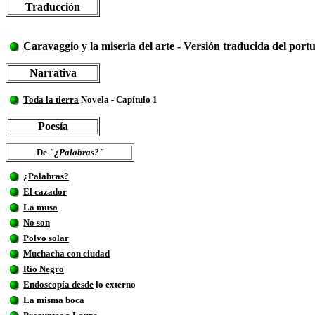
Traducción
Caravaggio
y la miseria del arte - Versión traducida del por
Narrativa
Toda la tierra
Novela - Capítulo 1
Poesía
De
"¿Palabras?"
¿Palabras?
El cazador
La musa
No son
Polvo solar
Muchacha con ciudad
Río Negro
Endoscopía desde
lo externo
La misma boca