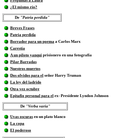
Preguntas a Laura
¿El mismo río?
De
"Patria perdida"
Breves Frases
Patria perdida
Borrador para un poema
a Carlos Marx
Carestía
A un piloto yanqui
prisionero en una fotografía
Pilar Barradas
Nuestros muertos
Dos olvidos para el
señor Harry Truman
La ley del ladrido
Otra vez octubre
Epitafio personal para el
ex- Presidente Lyndon Johnson
De
"Verba varia"
Uvas oscuras
en un plato blanco
La copa
El poderoso