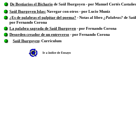
De Bestiarios el Bichario
de Saúl Ibargoyen -
por Manuel Cortés Castañed
Saúl Ibargoyen Islas:
Navegar con otros - por Lucio Muniz
¿Es de palabras el palpitar del poema?
- Notas al libro
¿Palabras?
de Saú
por Fernando Corona
La palabra sagrada de Saúl Ibargoyen
- por Fernando Corona
Desorden creador de un entreverso
- por Fernando Corona
Saúl Ibargoyen
: Currículum
Ir a índice de Ensayo