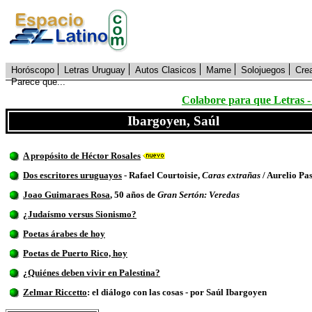
Horóscopo
Letras Uruguay
Autos Clasicos
Mame
Solojuegos
Cre
Parece que...
Colabore para que Letras -
Ibargoyen, Saúl
A propósito de Héctor Rosales
Dos escritores uruguayos
-
Rafael Courtoisie,
Caras extrañas
/
Aurelio Pas
Joao Guimaraes Rosa
, 50 años de
Gran Sertón: Veredas
¿Judaísmo versus Sionismo?
Poetas árabes de hoy
Poetas de Puerto Rico, hoy
¿Quiénes deben vivir en Palestina?
Zelmar Riccetto
: el diálogo con las cosas - por Saúl Ibargoyen