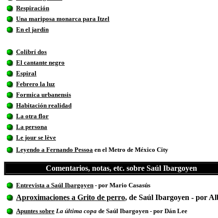
Respiración
Una mariposa monarca para Itzel
En el jardín
Colibrí dos
El cantante negro
Espiral
Febrero la luz
Formica urbanensis
Habitación realidad
La otra flor
La persona
Le jour se lève
Leyendo a Fernando Pessoa
en el Metro de México City
Comentarios, notas, etc. sobre Saúl Ibargoyen
Entrevista a Saúl Ibargoyen
- por Mario Casasús
Aproximaciones a Grito de perro
, de Saúl Ibargoyen - por A
Apuntes sobre
La última copa
de Saúl Ibargoyen - por
Dán Lee