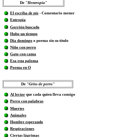
De
"Hentropía"
El escriba de pie
- Comentario menor
Entropía
Gorrión buscado
Hubo un tiempo
Día domingo
o poema sin su título
Niño con perro
Gato con cama
Esa esta paloma
Poema en O
De
"Grito de perro"
Al lector
que cada quien lleva consigo
Perro con palabras
Muertes
Animales
Hombre esperando
Respiraciones
Ciertas lágrimas