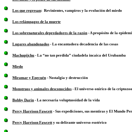
Los que regresan
: Revinientes, vampiros y la evolución del miedo
Los relámpagos de la muerte
Los sobrenaturales depredadores de la razón
- A propósito de la epidem
Lugares abandonados
- La encantadora decadencia de las cosas
Machupijchu
- La “no tan perdida” ciudadela incaica del Urubamba
Miedo
Miramar y Epecuén
- Nostalgia y destrucción
Monstruos y animales desconocidos
- El universo onírico de la criptozo
Bobby Darin
- La necesaria voluptuosidad de la vida
Percy Harrison Fawcett
- Sus expediciones, sus mentiras y El Mundo Pe
Percy Harrison Fawcett
y su delirante universo esotérico