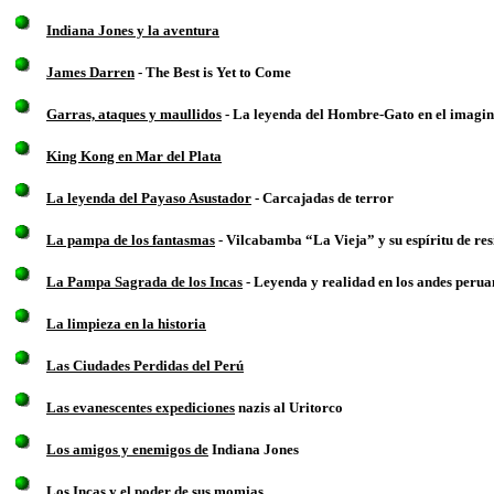
Indiana Jones y la aventura
James Darren
- The Best is Yet to Come
Garras, ataques y maullidos
- La leyenda del Hombre-Gato en el imaginar
King Kong en Mar del Plata
La leyenda del Payaso Asustador
- Carcajadas de terror
La pampa de los fantasmas
- Vilcabamba “La Vieja” y su espíritu de res
La Pampa Sagrada de los Incas
- Leyenda y realidad en los andes peru
La limpieza en la historia
Las Ciudades Perdidas del Perú
Las evanescentes expediciones
nazis al Uritorco
Los amigos y enemigos de
Indiana Jones
Los Incas y el poder de sus momias