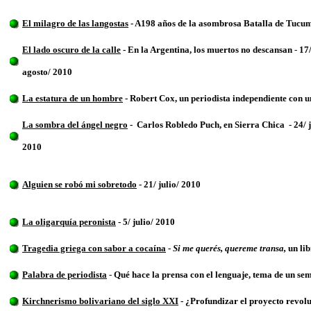
El milagro de las langostas
- A198 años de la asombrosa Batalla de Tuc
El lado oscuro de la calle
- En la Argentina, los muertos no descansan
-
17
agosto/ 2010
La estatura de un hombre
- Robert Cox, un periodista independiente con 
La sombra del ángel negro
- Carlos Robledo Puch, en Sierra Chica
- 24
/ 
2010
Alguien se robó mi sobretodo
- 21
/ julio/ 2010
La oligarquía peronista
- 5
/ julio/ 2010
Tragedia griega con sabor a cocaína
-
Si me querés, quereme transa,
un li
Palabra de periodista
-
Qué hace la prensa con el lenguaje, tema de un se
Kirchnerismo bolivariano del siglo XXI
- ¿Profundizar el proyecto revol