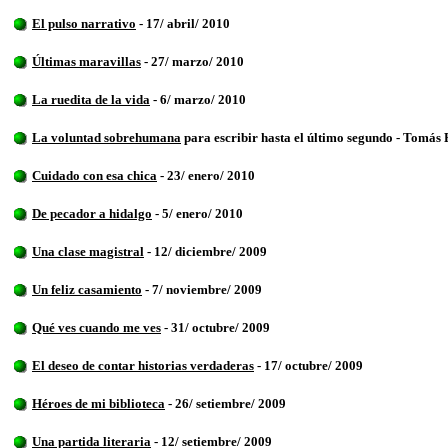
El pulso narrativo
- 17/ abril/ 2010
Últimas maravillas
- 27/ marzo/ 2010
La ruedita de la vida
- 6/ marzo/ 2010
La voluntad sobrehumana
para escribir hasta el último segundo - Tomás
Cuidado con esa chica
- 23/ enero/ 2010
De pecador a hidalgo
- 5/ enero/ 2010
Una clase magistral
- 12/ diciembre/ 2009
Un feliz casamiento
- 7/ noviembre/ 2009
Qué ves cuando me ves
- 31/ octubre/ 2009
El deseo de contar historias verdaderas
- 17/ octubre/ 2009
Héroes de mi biblioteca
- 26/ setiembre/ 2009
Una partida literaria
- 12/ setiembre/ 2009