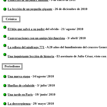
La lección de un pequeño gigante
- 26 de diciembre de 2010
Crónica
El hijo que salvó a su padre
del olvido
-
21
/ agosto/ 2010
Conversaciones con un amigo kirchnerista
-
3
/ abril/ 2010
La odisea del náufrago 771
- A 28 años del hundimiento del crucero Gener
Una inquietante lección de historia
- El asesinato de Julio César, visto co
Periodismo
Una nueva etapa
- 14/agosto/ 2010
Huellas de celuloide
- 3/ julio/ 2010
Una tarde en París
- 19/ junio/ 2010
La desvergüenza
- 29/ mayo/ 2010