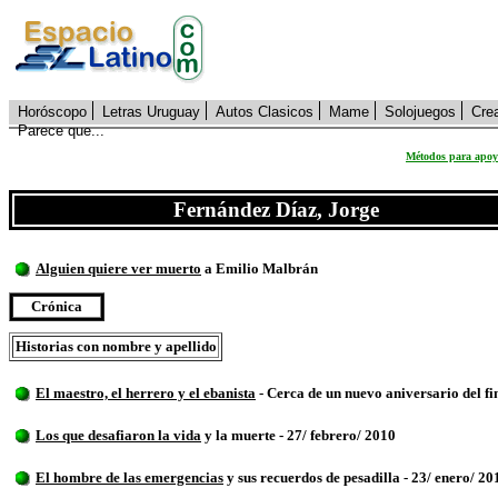
Horóscopo
Letras Uruguay
Autos Clasicos
Mame
Solojuegos
Cre
Parece que...
Métodos para apoya
Fernández Díaz, Jorge
Alguien quiere ver muerto
a Emilio Malbrán
Crónica
Historias con nombre y apellido
El maestro, el herrero y el ebanista
- Cerca de un nuevo aniversario del fi
Los que desafiaron la vida
y la muerte - 27/ febrero/ 2010
El hombre de las emergencias
y sus recuerdos de pesadilla - 23/ enero/ 20