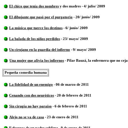
El chico que tenía dos nombres
y dos madres - 4/ julio/ 2009
El dibujante que pasó por el purgatorio
- 20/ junio/ 2009
La música que tuerce los destinos
- 6/ junio/ 2009
La balada de los niños perdidos
- 23/ mayo/ 2009
Un cirujano en la guardia del infierno
- 9/ mayo/ 2009
Una mujer que alivia los infiernos
- Pilar Bauzá, la enfermera que no cej
Pequeña comedia humana
La fidelidad de un enemigo
- 06 de marzo de 2011
Cenando con dos neuróticos
- 20 de febrero de 2011
Sin cirugía no hay paraíso
- 6 de febrero de 2011
Alejo no se va de casa
- 23 de enero de 2011
Esfuerzos de un padre sublime
- 9 de enero de 2011