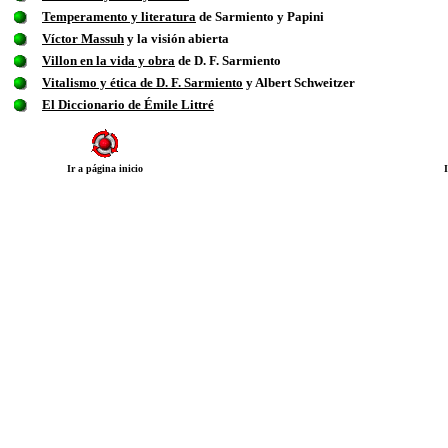
Temperamento y literatura
de Sarmiento y Papini
Víctor Massuh
y la visión abierta
Villon en la vida y obra
de D. F. Sarmiento
Vitalismo y ética de D. F. Sarmiento
y Albert Schweitzer
El Diccionario de Émile Littré
Ir a página inicio