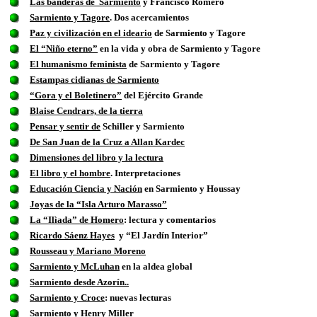
Las banderas de Sarmiento
y Francisco Romero
Sarmiento y Tagore
. Dos acercamientos
Paz y civilización en el ideario
de Sarmiento y Tagore
El “Niño eterno”
en la vida y obra de Sarmiento y Tagore
El humanismo feminista
de Sarmiento y Tagore
Estampas cidianas de Sarmiento
“Gora y el Boletinero”
del Ejército Grande
Blaise Cendrars, de la tierra
Pensar y sentir de
Schiller y Sarmiento
De San Juan de la Cruz a Allan Kardec
Dimensiones del libro y la lectura
El libro y el hombre
. Interpretaciones
Educación Ciencia y Nación
en Sarmiento y Houssay
Joyas de la “Isla Arturo Marasso”
La “Ilìada” de Homero
: lectura y comentarios
Ricardo Sáenz Hayes
y “El Jardín Interior”
Rousseau y Mariano Moreno
Sarmiento y McLuhan
en la aldea global
Sarmiento desde Azorín..
Sarmiento y Croce
: nuevas lecturas
Sarmiento y Henry Miller