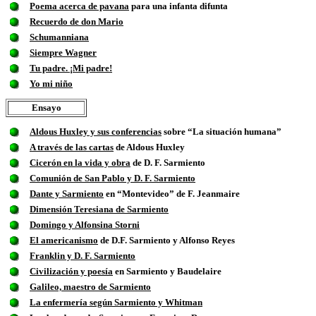
Poema acerca de pavana
para una infanta difunta
Recuerdo de don Mario
Schumanniana
Siempre Wagner
Tu padre. ¡Mi padre!
Yo mi niño
Ensayo
Aldous Huxley y sus conferencias
sobre “La situación humana”
A través de las cartas
de Aldous Huxley
Cicerón en la vida y obra
de D. F. Sarmiento
Comunión de San Pablo y D. F. Sarmiento
Dante y Sarmiento
en “Montevideo” de F. Jeanmaire
Dimensión Teresiana de Sarmiento
Domingo y Alfonsina Storni
El americanismo
de D.F. Sarmiento y Alfonso Reyes
Franklin y D. F. Sarmiento
Civilización y poesía
en Sarmiento y Baudelaire
Galileo, maestro de Sarmiento
La enfermería según Sarmiento y Whitman