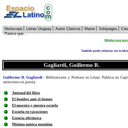
Horóscopo
Letras Uruguay
Autos Clasicos
Mame
Solojuegos
Cre
Parece que...
Métodos para apoya
También puede colaborar con la lab
Gagliardi, Guillermo R.
Guillermo R. Gagliardi
- Bibliotecario y Profesor en Letras. Publica en Capi
menciones en poesía.
Amistad del libro
El hombre ante el tiempo
El maestro y nuestra escuela
Escuela en vacaciones
Esencia oficinesca
Mínima música matutina