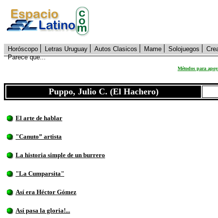
Horóscopo
Letras Uruguay
Autos Clasicos
Mame
Solojuegos
Cre
Parece que...
Métodos para apoya
Puppo, Julio C. (El Hachero)
El arte de hablar
"Canuto” artista
La historia simple de un burrero
"La Cumparsita"
Así era Héctor Gómez
Así pasa la gloria!...