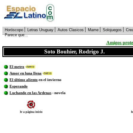
Horóscopo
Letras Uruguay
Autos Clasicos
Mame
Solojuegos
Cre
Parece que...
Amigos prote
Soto Bouhier, Rodrigo J.
El metro
Amor en luna llena
El último aliento
en el invierno
Esperando
Luchando en las Ardenas
- novela
Ir a página inicio
I