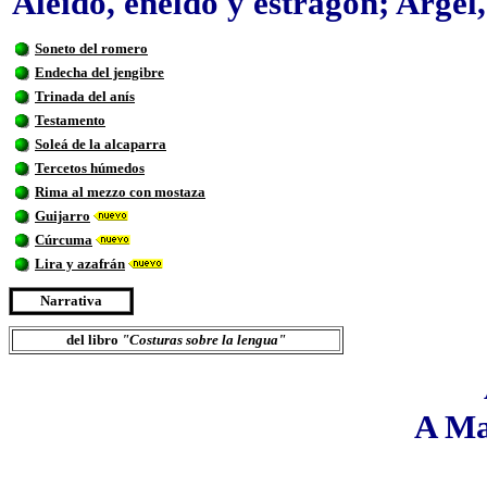
Aleido, eneldo y estragón; Argel,
Soneto del romero
Endecha del jengibre
Trinada del anís
Testamento
Soleá de la alcaparra
Tercetos húmedos
Rima al mezzo con mostaza
Guijarro
Cúrcuma
Lira y azafrán
Narrativa
del libro
"Costuras sobre la lengua"
A Ma