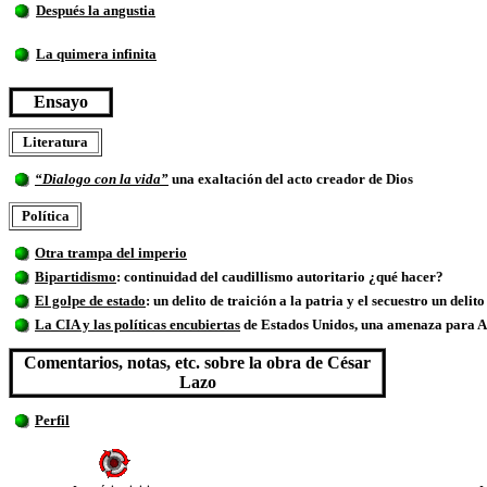
Después la angustia
La quimera infinita
Ensayo
Literatura
“Dialogo con la vida”
una exaltación del acto creador de Dios
Política
Otra trampa del imperio
Bipartidismo
: continuidad del caudillismo autoritario ¿qué hacer?
El golpe de estado
: un delito de traición a la patria y el secuestro un de
La CIA y las políticas encubiertas
de Estados Unidos, una amenaza para 
Comentarios, notas, etc. sobre la obra de César
Lazo
Perfil