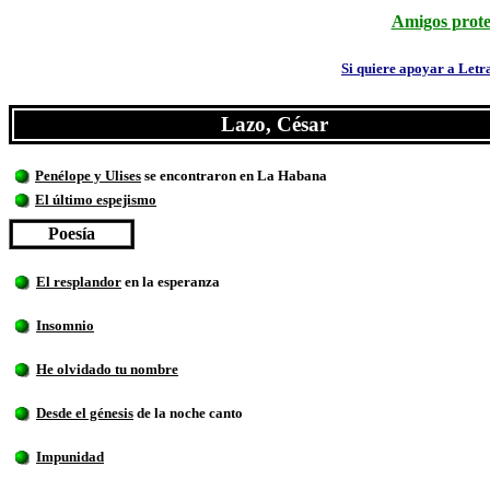
Amigos prote
Si quiere apoyar a Letr
Lazo, César
Penélope y Ulises
se encontraron en La Habana
El último espejismo
Poesía
El resplandor
en la esperanza
Insomnio
He olvidado tu nombre
Desde el génesis
de la noche canto
Impunidad