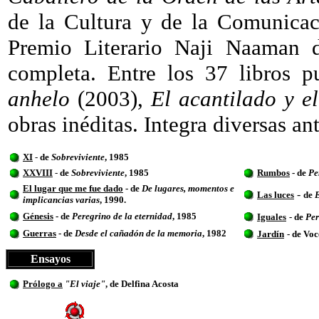
de la Cultura y de la Comunicac
Premio Literario Naji Naaman d
completa. Entre los 37 libros p
anhelo
(2003),
El acantilado y e
obras inéditas. Integra diversas an
XI
-
de
Sobreviviente
, 1985
XXVIII
-
de
Sobreviviente
, 1985
Rumbos
- de
Pe
El lugar que me fue dado
- de
De lugares, momentos e
-
Las luces
de
E
implicancias varias
, 1990.
Génesis
- de
Peregrino de la eternidad
, 1985
Iguales
- de
Per
Guerras
- de
Desde el cañadón de la memoria
, 1982
Jardín
- de Voc
Ensayos
Prólogo a
"El viaje"
, de Delfina Acosta