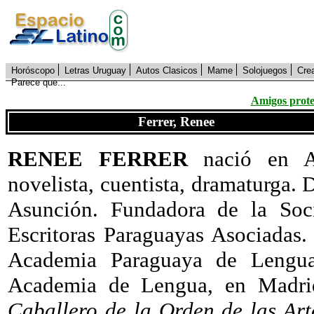
Horóscopo
Letras Uruguay
Autos Clasicos
Mame
Solojuegos
Cre
Parece que...
Amigos prote
Ferrer, Renee
RENEE FERRER
nació en As
novelista, cuentista, dramaturga.
Asunción. Fundadora de la Soc
Escritoras Paraguayas Asociadas.
Academia Paraguaya de Lengua
Academia de Lengua, en Madrid
Caballero de la Orden de las Art