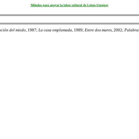
Métodos para apoyar la labor cultural de Letras-Uruguay
ción del miedo
, 1987;
La casa emplumada
, 1989;
Entre dos mares
, 2002;
Palabra