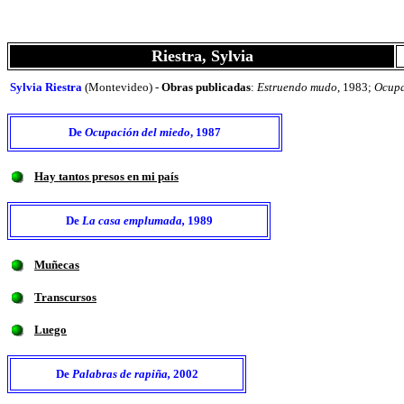
Riestra, Sylvia
Sylvia Riestra
(Montevideo) -
Obras publicadas
:
Estruendo mudo
, 1983;
Ocupa
De
Ocupación del miedo
, 1987
Hay tantos presos en mi país
De
La casa emplumada,
1989
Muñecas
Transcursos
Luego
De
Palabras de rapiña,
2002