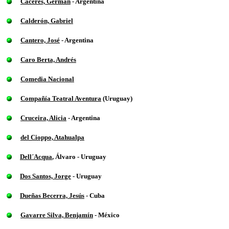
Cáceres, Germán
-
Argentina
Calderón, Gabriel
Cantero, José
-
Argentina
Caro Berta, Andrés
Comedia Nacional
Compañía Teatral Aventura
(Uruguay)
Cruceira, Alicia
- Argentina
del Cioppo, Atahualpa
Dell´Acqua
, Álvaro - Uruguay
Dos Santos, Jorge
- Uruguay
Dueñas Becerra, Jesús
- Cuba
Gavarre Silva, Benjamín
- México