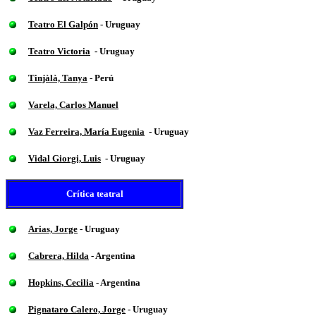
Teatro El Galpón
- Uruguay
Teatro Victoria
- Uruguay
Tinjàlà, Tanya
-
Perú
Varela, Carlos Manuel
Vaz Ferreira, María Eugenia
- Uruguay
Vidal Giorgi, Luis
- Uruguay
Crítica teatral
Arias, Jorge
- Uruguay
Cabrera, Hilda
-
Argentina
Hopkins, Cecilia
- Argentina
Pignataro Calero, Jorge
- Uruguay