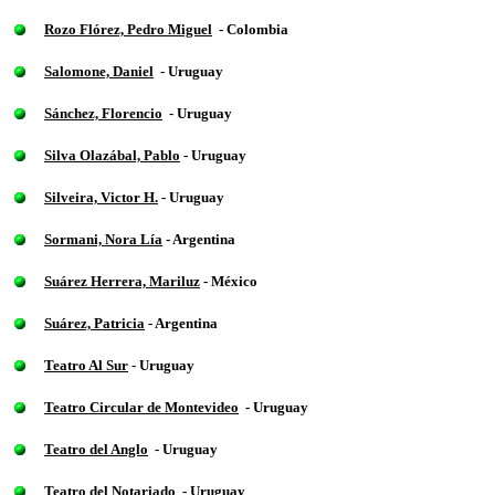
Rozo Flórez, Pedro Miguel
- Colombia
Salomone, Daniel
- Uruguay
Sánchez, Florencio
- Uruguay
Silva Olazábal, Pablo
- Uruguay
Silveira, Victor H.
- Uruguay
Sormani, Nora Lía
- Argentina
Suárez Herrera, Mariluz
- México
Suárez, Patricia
- Argentina
Teatro Al Sur
- Uruguay
Teatro Circular de Montevideo
- Uruguay
Teatro del Anglo
- Uruguay
Teatro del Notariado
- Uruguay