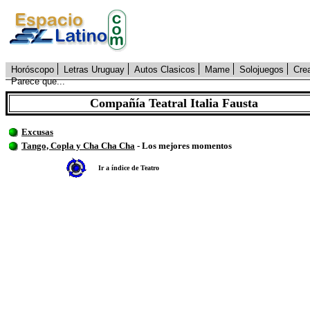
Horóscopo
Letras Uruguay
Autos Clasicos
Mame
Solojuegos
Cre
Parece que...
Compañía Teatral Italia Fausta
Excusas
Tango, Copla y Cha Cha Cha
-
Los mejores momentos
Ir a índice de Teatro