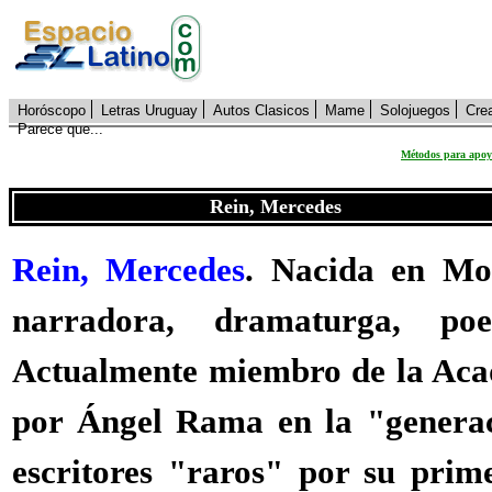
Horóscopo
Letras Uruguay
Autos Clasicos
Mame
Solojuegos
Cre
Parece que...
Métodos para apoya
Rein, Mercedes
Rein, Mercedes
. Nacida en Mon
narradora, dramaturga, poet
Actualmente miembro de la Acad
por Ángel Rama en la "generaci
escritores "raros" por su prim