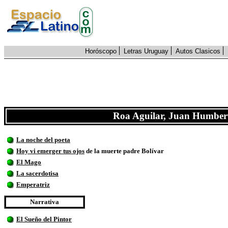
Horóscopo
Letras Uruguay
Autos Clasicos
Roa Aguilar, Juan Humber
La noche del poeta
Hoy vi emerger tus ojos
de la muerte padre Bolívar
El Mago
La sacerdotisa
Emperatriz
Narrativa
El Sueño del Pintor