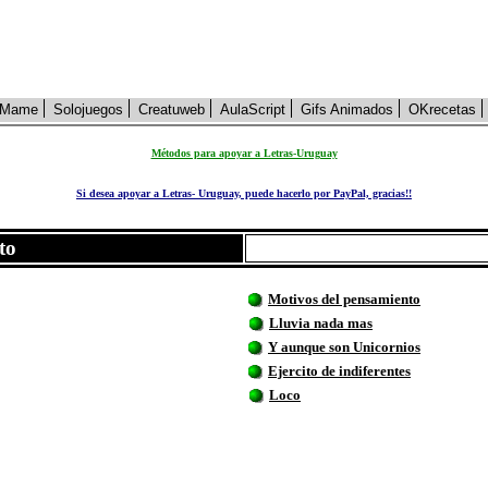
Mame
Solojuegos
Creatuweb
AulaScript
Gifs Animados
OKrecetas
Métodos para apoyar a Letras-Uruguay
Si desea apoyar a Letras- Uruguay, puede hacerlo por PayPal, gracias!!
to
Motivos del pensamiento
Lluvia nada mas
Y aunque son Unicornios
Ejercito de indiferentes
Loco