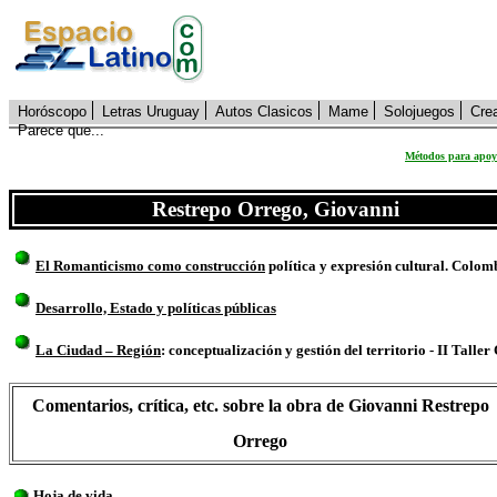
Horóscopo
Letras Uruguay
Autos Clasicos
Mame
Solojuegos
Cre
Parece que...
Métodos para apoya
Restrepo Orrego, Giovanni
El Romanticismo como construcción
política y expresión cultural. Colomb
Desarrollo, Estado y políticas públicas
La Ciudad – Región
: conceptualización y gestión del territorio - II Tall
Comentarios, crítica, etc. sobre la obra de Giovanni Restrepo
Orrego
Hoja de vida