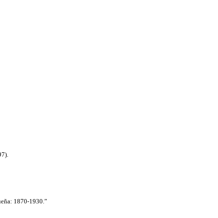
97).
queña: 1870-1930.”