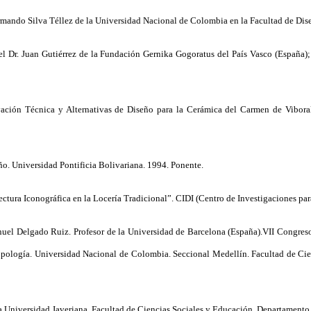
mando Silva Téllez de la Universidad Nacional de Colombia en la Facultad de Diseñ
 el Dr. Juan Gutiérrez de la Fundación Gernika Gogoratus del País Vasco (España)
ación Técnica y Alternativas de Diseño para la Cerámica del Carmen de Viboral.
o. Universidad Pontificia Bolivariana. 1994. Ponente.
tura Iconográfica en la Locería Tradicional”. CIDI (Centro de Investigaciones para 
uel Delgado Ruiz. Profesor de la Universidad de Barcelona (España).VII Congres
pología. Universidad Nacional de Colombia. Seccional Medellín. Facultad de Cien
cia Universidad Javeriana. Facultad de Ciencias Sociales y Educación. Departamento 