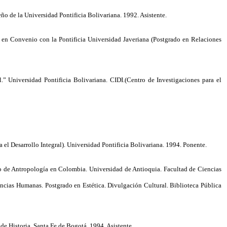
o de la Universidad Pontificia Bolivariana. 1992. Asistente.
; en Convenio con la Pontificia Universidad Javeriana (Postgrado en Relaciones
” Universidad Pontificia Bolivariana. CIDI.(Centro de Investigaciones para el
el Desarrollo Integral). Universidad Pontificia Bolivariana. 1994. Ponente.
o de Antropología en Colombia. Universidad de Antioquia. Facultad de Ciencias
cias Humanas. Postgrado en Estética. Divulgación Cultural. Biblioteca Pública
de Historia. Santa Fe de Bogotá. 1994. Asistente.