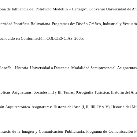
la Zona de Influencia del Poliducto Medellín – Cartago”. Convenio Universidad d
rsidad Pontificia Bolivariana. Programas de: Diseño Gráfico, Industrial y Vestuar
 Reconocido en Conformación. COLCIENCIAS. 2005.
losofía - Historia. Universidad a Distancia. Modalidad Semipresencial. Asignatur
as. Asignaturas: Sociales I, II y III. Temas: (Geografía Turística, Historia del 
Arquitectónica. Asignaturas: Historia del Arte (I, II, IIII, IV y V), Historia del
 Sintaxis de la Imagen y Comunicación Publicitaria. Programa de Comunicación P