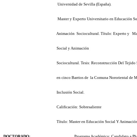
Universidad de Sevilla (España).
Master y Experto Universitario en Educación S
Animación
Sociocultural. Título: Experto
y
Ma
Social y Animación
Sociocultural. Tesis: Reconstrucción
Del Tejido 
en cinco Barrios
de
la Comuna Nororiental de M
Inclusión Social.
Calificación: Sobresaliente
Título: Master en Educación Social Y Animación
DOCTORADO:
Programa Académico: Candidato a Ph.D