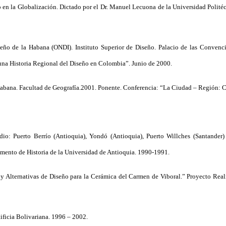
o en la Globalización. Dictado por el Dr. Manuel Lecuona de la Universidad Polit
eño de la Habana (ONDI). Instituto Superior de Diseño. Palacio de las Conven
o una Historia Regional del Diseño en Colombia”. Junio de 2000.
 Habana. Facultad de Geografía.2001. Ponente. Conferencia: “La Ciudad – Región: C
o: Puerto Berrío (Antioquia), Yondó (Antioquia), Puerto Willches (Santander) 
amento de Historia de la Universidad de Antioquia. 1990-1991.
y Alternativas de Diseño para la Cerámica del Carmen de Viboral.” Proyecto Reali
ificia Bolivariana. 1996 – 2002.