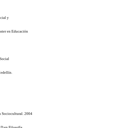
ocial y
ster en Educación
Social
edellín.
 Sociocultural. 2004
 en Filosofía.