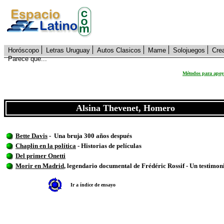
Horóscopo
Letras Uruguay
Autos Clasicos
Mame
Solojuegos
Cre
Parece que...
Métodos para apoya
Alsina Thevenet, Homero
Bette Davis
- Una bruja 300 años después
Chaplin en la política
- Historias de películas
Del primer Onetti
Morir en Madrid
, legendario documental de Frédéric Rossif - Un testimon
Ir a índice de ensayo