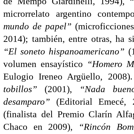
de Mempo Giardinelli, 1994), “E
microrrelato argentino contemp
mundo de papel”
(microficciones
2014); también, entre otras, ha s
“El soneto hispanoamericano”
(
volumen ensayístico
“Homero Ma
Eulogio Ireneo Argüello, 2008)
tobillos”
(2001),
“Nada buen
desamparo”
(Editorial Emecé,
(finalista del Premio Clarín Alf
Chaco en 2009),
“Rincón Bom