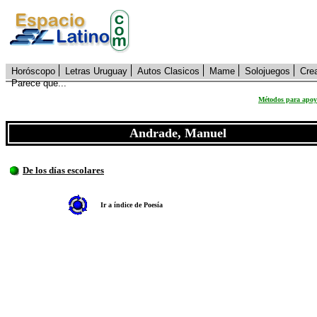
Horóscopo
Letras Uruguay
Autos Clasicos
Mame
Solojuegos
Cre
Parece que...
Métodos para apoya
Andrade, Manuel
De los días escolares
Ir a índice de Poesía