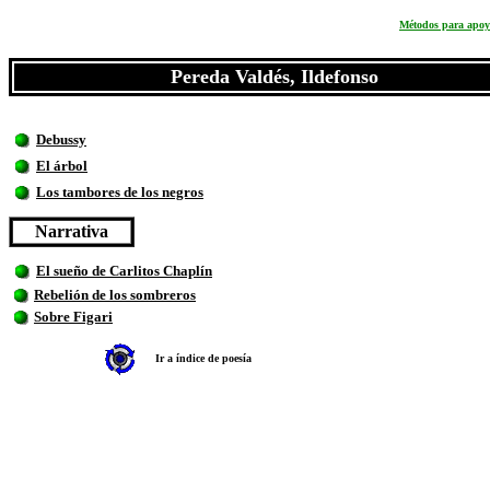
Métodos para apoya
Pereda Valdés, Ildefonso
Debussy
El árbol
Los tambores de los negros
Narrativa
El sueño de Carlitos Chaplín
Rebelión de los sombreros
Sobre Figari
Ir a índice de poesía