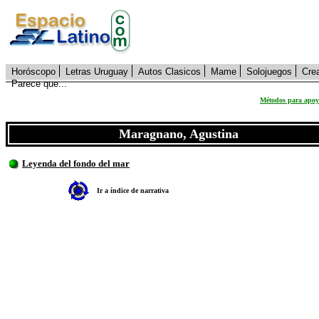
Horóscopo
Letras Uruguay
Autos Clasicos
Mame
Solojuegos
Cre
Parece que...
Métodos para apoya
Maragnano, Agustina
Leyenda del fondo del mar
Ir a índice de narrativa