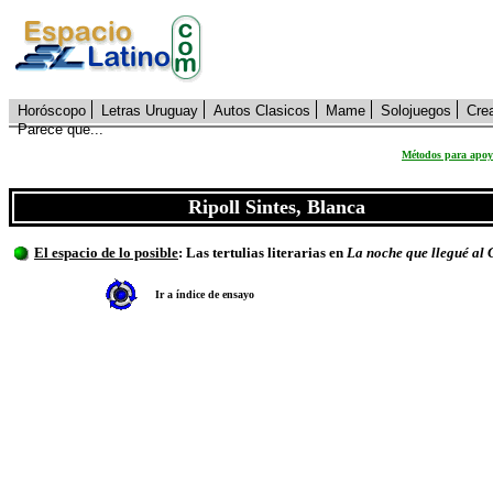
Horóscopo
Letras Uruguay
Autos Clasicos
Mame
Solojuegos
Cre
Parece que...
Métodos para apoya
Ripoll Sintes, Blanca
El espacio de lo posible
: Las tertulias literarias en
La noche que llegué al 
Ir a índice de ensayo