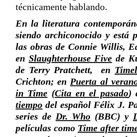
técnicamente hablando.
En la literatura contemporán
siendo archiconocido y está 
las obras de Connie Willis, 
en
Slaughterhouse Five
de Ku
de Terry Pratchett, en
Timel
Crichton; en
Puerta al veran
in Time
(
Cita en el pasado
)
tiempo
del español Félix J. P
series de
Dr. Who
(BBC) y
películas como
Time after tim