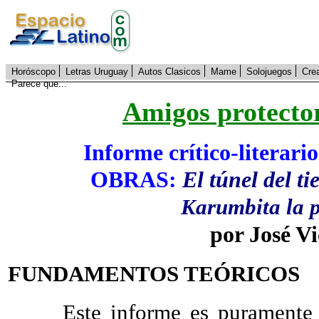
Horóscopo
Letras Uruguay
Autos Clasicos
Mame
Solojuegos
Cre
Parece que...
Amigos protecto
Informe crítico-literari
OBRAS:
El túnel del t
Karumbita la p
por José V
FUNDAMENTOS TEÓRICOS
Este informe es puramente técn