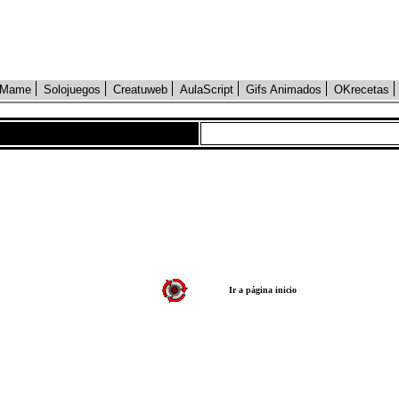
Mame
Solojuegos
Creatuweb
AulaScript
Gifs Animados
OKrecetas
Ir a página inicio