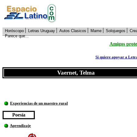
Horóscopo
Letras Uruguay
Autos Clasicos
Mame
Solojuegos
Cre
Parece que...
Amigos prote
Si quiere apoyar a Letr
Vaernet, Telma
Experiencias de un maestro rural
Poesía
Aprendizaje