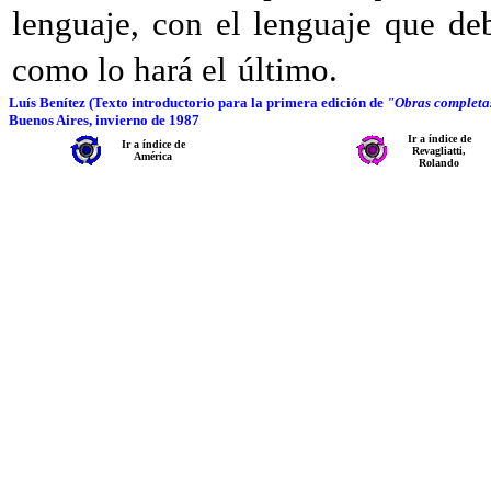
lenguaje, con el lenguaje que de
como lo hará el
último.
Luís Benítez (Texto introductorio para la primera edición de
"Obras completas
Buenos Aires, invierno de 1987
Ir a índice de
Ir a índice de
Revagliatti,
América
Rolando