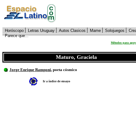
Horóscopo
Letras Uruguay
Autos Clasicos
Mame
Solojuegos
Cre
Parece que...
Métodos para apoya
Maturo, Graciela
Jorge Enrique Ramponi
, poeta cósmico
Ir a índice de ensayo