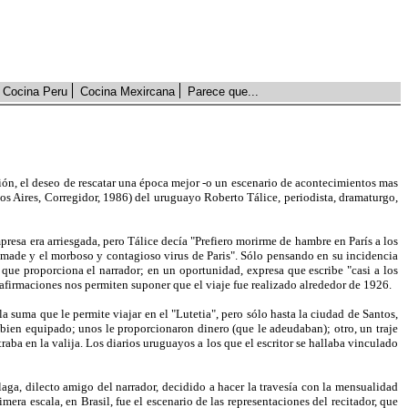
Cocina Peru
Cocina Mexircana
Parece que...
ión, el deseo de rescatar una época mejor -o un escenario de acontecimientos mas
s Aires, Corregidor, 1986) del uruguayo Roberto Tálice, periodista, dramaturgo,
presa era arriesgada, pero Tálice decía "Prefiero morirme de hambre en París a los
nómade y el morboso y contagioso virus de Paris". Sólo pensando en su incidencia
 que proporciona el narrador; en un oportunidad, expresa que escribe "casi a los
 afirmaciones nos permiten suponer que el viaje fue realizado alrededor de 1926.
 suma que le permite viajar en el "Lutetia", pero sólo hasta la ciudad de Santos,
 bien equipado; unos le proporcionaron dinero (que le adeudaban); otro, un traje
aba en la valija. Los diarios uruguayos a los que el escritor se hallaba vinculado
laga, dilecto amigo del narrador, decidido a hacer la travesía con la mensualidad
ra escala, en Brasil, fue el escenario de las representaciones del recitador, que