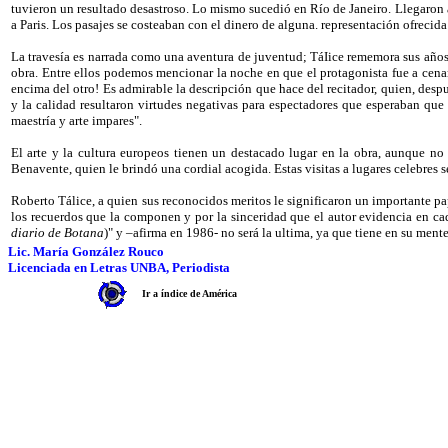
tuvieron un resultado desastroso. Lo mismo sucedió en Río de Janeiro. Llegaron a
a Paris. Los pasajes se costeaban con el dinero de alguna. representación ofrecida
La travesía es narrada como una aventura de juventud; TáIice rememora sus años 
obra. Entre ellos podemos mencionar la noche en que el protagonista fue a cenar 
encima del otro! Es admirable la descripción que hace del recitador, quien, desp
y la calidad resultaron virtudes negativas para espectadores que esperaban qu
maestría y arte impares".
El arte y la cultura europeos tienen un destacado lugar en la obra, aunque no 
Benavente, quien le brindó una cordial acogida. Estas visitas a lugares celebres 
Roberto Tálice, a quien sus reconocidos meritos le significaron un importante pa
los recuerdos que la componen y por la sinceridad que el autor evidencia en cad
diario de Botana
)" y –afirma en 1986- no será la ultima, ya que tiene en su men
Lic. María González Rouco
Licenciada en Letras UNBA, Periodista
Ir a índice de América