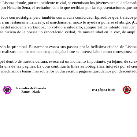
 Lisboa, donde, por un incidente trivial, se enemistan los jóvenes con el declamador
 por Heraclio Sena, el recitador; con lo que recibían por las representaciones que no
idos con nostalgia, pero también con mucha comicidad. Episodios que, tratados po
a un restaurante francés y, al marcharse, el mozo le ayuda a ponerse el abrigo. ¡Cua
ués del incidente en Europa, no volvió a saludarlo, aunque Tálice intentó reanudar 
e se hiciera de la poesía un espectáculo verbal, de musicalidad en la voz, de am
son lo principal. El narrador evoca sus paseos por la bellísima ciudad de Lisbo
se realizaron en los momentos que dejaba libre su intensa labor como corresponsal de
pel dentro de nuestra cultura, evoca asi un momento importante, ya lejano, de su e
a una de las paginas. La obra continua la línea autobiográfica iniciada por el cr
te muchísimos temas mas sobre los podrá escribir paginas que, damos por descontado
Ir a índice de González
Ir a página inicio
Rouco, María