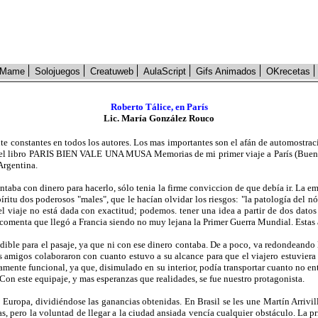
Mame
Solojuegos
Creatuweb
AulaScript
Gifs Animados
OKrecetas
Roberto Tálice, en París
Lic. María González Rouco
e constantes en todos los autores. Los mas importantes son el afán de automostrac
en el libro PARIS BIEN VALE UNA MUSA Memorias de mi primer viaje a París (Bueno
Argentina.
ontaba con dinero para hacerlo, sólo tenia la firme conviccion de que debía ir. La em
píritu dos poderosos "males", que le hacían olvidar los riesgos: "la patología del 
el viaje no está dada con exactitud; podemos. tener una idea a partir de dos datos
én comenta que llegó a Francia siendo no muy lejana la Primer Guerra Mundial. Estas
ible para el pasaje, ya que ni con ese dinero contaba. De a poco, va redondeando la
os amigos colaboraron con cuanto estuvo a su alcance para que el viajero estuviera
amente funcional, ya que, disimulado en su interior, podía transportar cuanto no entr
 Con este equipaje, y mas esperanzas que realidades, se fue nuestro protagonista.
y Europa, dividiéndose las ganancias obtenidas. En Brasil se les une Martín Arrivil
pero la voluntad de llegar a la ciudad ansiada vencía cualquier obstáculo. La prime