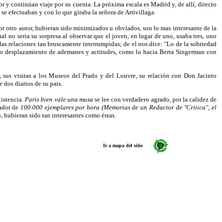
 y continúan viaje por su cuenta. La próxima escala es Madrid y, de allí, directo
 se efectuaban y con lo que giraba la señora de Arrivillaga.
r otro autor, hubieran sido minimizados u obviados, son lo mas interesante de la
l no seria su sorpresa al observar que el joven, en lugar de uno, usaba tres, uno
las relaciones tan bruscamente interrumpidas; de el nos dice: "Lo de la sobriedad
plio desplazamiento de ademanes y actitudes, como lo hacia Berta Singerman con
a, sus visitas a los Museos del Prado y del Louvre, su relación con Don Jacinto
 dos diarios de su pais.
xistencia.
Paris bien vale una musa
se lee con verdadero agrado, por la calidez de
eador de
100.000 ejemplares por hora (Memorias de un Redactor de "Critica", el
, hubieran sido tan interesantes como éstas.
Ir a mapa del sitio