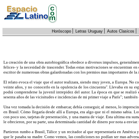
Horóscopo
Letras Uruguay
Autos Clasicos
La creación de una obra autobiográfica obedece a diversos impulsos, generalment
felices- y la necesidad de trascender. Todas estas motivaciones se encuentran 
escritor de numerosas obras galardonadas con los premios mas importantes de la 
El relato evoca el viaje que el autor realizara, siendo muy joven, a Europa. No c
veinte años, y no conocerlo en la opulencia de los cincuenta". Llevaba en su es
podrá comprenderse la juvenil intrepidez del autor. La época en que se realizó 
sesenta años de las vicisitudes e incidencias de mi primer viaje a París”; tambi
Una vez tomada la decisión de embarcar, debía conseguir, al menos, lo imprescind
en Brasil. Cómo llegaría desde allí a Europa, era algo que ni el mismo sabia. L
con poco uso, tarjetas de presentación, y una manta de viaje. Esta ultima era sum
le ofrecieron, por su parte, una determinada cantidad de dinero por nota a enviar.
Partieron rumbo a Brasil, Tálice y un recitador al que representaría en América 
que le pasaba su madre. Como vemos, las condiciones no podían ser mas adversas, 