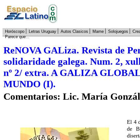
Horóscopo
Letras Uruguay
Autos Clasicos
Mame
Solojuegos
Cre
Parece que...
ReNOVA GALiza. Revista de Pens
solidaridade galega. Num. 2, xu
nº 2/ extra. A GALIZA GLOB
MUNDO (I).
Comentarios: Lic. María Gonzá
El 4 
de Bu
diser