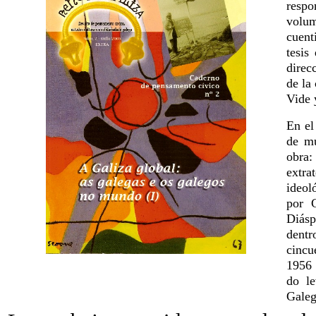
resp
volu
cuent
tesis
direc
de la
Vide 
En el
de mu
obra:
extra
ideol
por C
Diásp
dentr
cincu
1956 
do le
Galeg