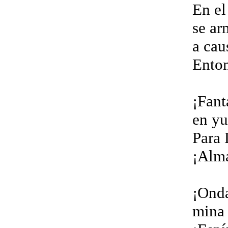
En el
se ar
a cau
Enton
¡Fant
en yu
Para 
¡Alma
¡Onda
mina 