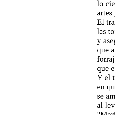
lo ci
artes
El tr
las t
y ase
que a
forra
que e
Y el 
en qu
se am
al le
"Mari