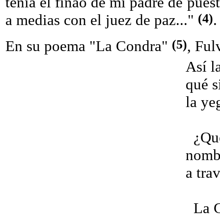
tenía el finao de mi padre de puest
(4)
a medias con el juez de paz..."
.
(5)
En su poema "La Condra"
, Ful
Así l
qué s
la ye
¿Qué 
nombr
a tra
La Co