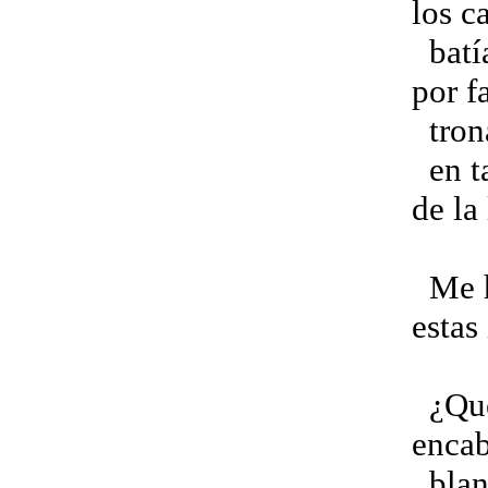
los c
batía
por f
trona
en ta
de la
Me ha
estas
¿Qué
encab
blanc