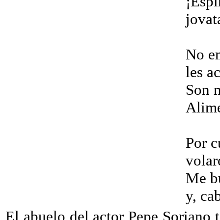
¡Espí
jovat
No em
les a
Son 
Alime
Por c
volar
Me bu
y, ca
El abuelo del actor Pepe Soriano 