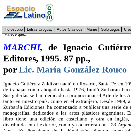
Horóscopo
Letras Uruguay
Autos Clasicos
Mame
Solojuegos
Cre
Parece que...
MARCHI,
de Ignacio Gutiérr
Editores, 1995. 87 pp.,
por
Lic. María González Rouco
Ignacio Gutiérrez Zaldívar nació en Rosario, Santa Fe, en 1
de trabajar como abogado hasta 1976, fundó Zurbarán hace
Sus galerías se han dedicado a promocionar el Arte de los A
tanto en nuestro país, como en el extranjero. Desde 1989, a
Zurbarán Ediciones, ha comenzado a publicar una serie de 
monografías, dedicados a las artes plásticas argentinas. 
libro tiene una edición en castellano y otra en inglés,
distribuida en el exterior, como ya ocurriera con “
23 Argent
Now
”. Es Presidente de la Fundación Región, cuyo ob