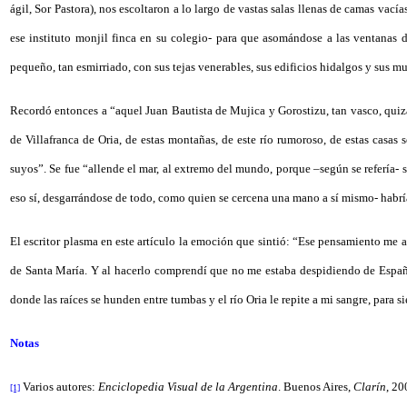
ágil, Sor Pastora), nos escoltaron a lo largo de vastas salas llenas de camas vacía
ese instituto monjil finca en su colegio- para que asomándose a las ventanas d
pequeño, tan esmirriado, con sus tejas venerables, sus edificios hidalgos y sus mu
Recordó entonces a “aquel Juan Bautista de Mujica y Gorostizu, tan vasco, quizás
de Villafranca de Oria, de estas montañas, de este río rumoroso, de estas casas 
suyos”. Se fue “allende el mar, al extremo del mundo, porque –según se refería- s
eso sí, desgarrándose de todo, como quien se cercena una mano a sí mismo- habrí
El escritor plasma en este artículo la emoción que sintió: “Ese pensamiento me a
de Santa María. Y al hacerlo comprendí que no me estaba despidiendo de España s
donde las raíces se hunden entre tumbas y el río Oria le repite a mi sangre, para s
Notas
Varios autores:
Enciclopedia Visual de la Argentina
. Buenos Aires,
Clarín
, 20
[1]