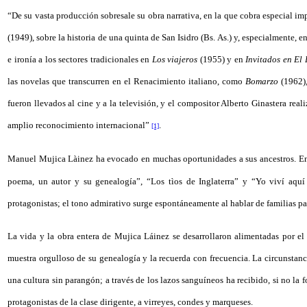
“De su vasta producción sobresale su obra narrativa, en la que cobra especial im
(1949), sobre la historia de una quinta de San Isidro (Bs. As.) y, especialmente,
e ironía a los sectores tradicionales en
Los viajeros
(1955) y en
Invitados en El
las novelas que transcurren en el Renacimiento italiano, como
Bomarzo
(1962)
fueron llevados al cine y a la televisión, y el compositor Alberto Ginastera rea
amplio reconocimiento internacional”
.
[1]
Manuel Mujica Làinez ha evocado en muchas oportunidades a sus ancestros. 
poema, un autor y su genealogía”, “Los tìos de Inglaterra” y “Yo viví aquí 
protagonistas; el tono admirativo surge espontáneamente al hablar de familias pat
La vida y la obra entera de Mujica Láinez se desarrollaron alimentadas por el 
muestra orgulloso de su genealogía y la recuerda con frecuencia. La circunstanci
una cultura sin parangón; a través de los lazos sanguíneos ha recibido, si no la fo
protagonistas de la clase dirigente, a virreyes, condes y marqueses.