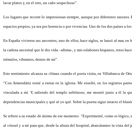
lavar platos y, en el otro, un caño sospechoso”.
Los lugares que recorre lo impresionan siempre, aunque por diferentes razones. E
espacios propios, ya sea por herencia o por vivencias. Uno de los dos países a los
En España vivieron sus ancestros; uno de ellos, hace siglos, se lanzó al mar, e
la cadena ancestral que le dio vida –afirma-, y mis eslabones hispanos, rotos hac
trémulos, vibrantes, dentro de mí”.
Este sentimiento alcanza su clímax cuando el poeta visita, en Villafranca de Oria
“Con Armendáriz torné a entrar en la iglesia. Me enseñó, en los registros parr
vinculada a mí. Y, saliendo del templo neblinoso, me mostró junto a èl la qu
dependencias municipales y qué sé yo qué. Sobre la puerta sigue intacto el blasó
Se refiere a su estado de ánimo de ese momento: “Experimenté, como es lógico, u
al cónsul y a mí para que, desde la altura del hospital, abarcáramos la vista del 