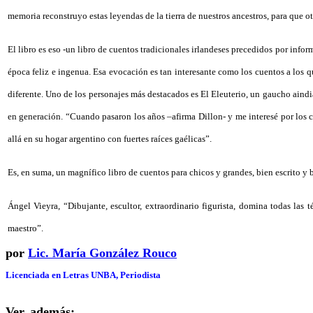
memoria reconstruyo estas leyendas de la tierra de nuestros ancestros, para que ot
El libro es eso -un libro de cuentos tradicionales irlandeses precedidos por info
época feliz e ingenua. Esa evocación es tan interesante como los cuentos a los q
diferente. Uno de los personajes más destacados es El Eleuterio, un gaucho aind
en generación. “Cuando pasaron los años –afirma Dillon- y me interesé por los cu
allá en su hogar argentino con fuertes raíces gaélicas”.
Es, en suma, un magnífico libro de cuentos para chicos y grandes, bien escrito y b
Ángel Vieyra, “Dibujante, escultor, extraordinario figurista, domina todas las
maestro”.
por
Lic. María González Rouco
Licenciada en Letras UNBA, Periodista
Ver, además: