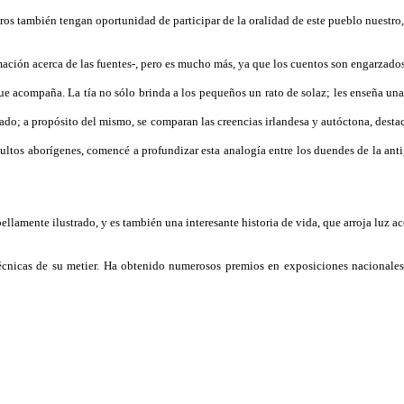
ros también tengan oportunidad de participar de la oralidad de este pueblo nuestro, 
rmación acerca de las fuentes-, pero es mucho más, ya que los cuentos son engarzados 
ue acompaña. La tía no sólo brinda a los pequeños un rato de solaz; les enseña una
iado; a propósito del mismo, se comparan las creencias irlandesa y autóctona, dest
ltos aborígenes, comencé a profundizar esta analogía entre los duendes de la antig
ellamente ilustrado, y es también una interesante historia de vida, que arroja luz a
 técnicas de su metier. Ha obtenido numerosos premios en exposiciones nacionales 