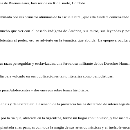
ia de Buenos Aires, hoy reside en Río Cuarto, Córdoba.
timulada por sus primeros alumnos de la escuela rural, que ella fundara comenzando 
ucho que ver con el pasado indígena de América, sus mitos, sus leyendas y por s
tentan al poder: eso se advierte en la temática que aborda; La epopeya oculta de
las razas perseguidas y esclavizadas, una fervorosa militante de los Derechos Huma
ia para volcarlo en sus publicaciones tanto literarias como periodísticas.
 para Adolescentes y dos ensayos sobre temas históricos.
 país y del extranjero. El senado de la provincia los ha declarado de interés legisl
por la tía que, afincada en la Argentina, formó un hogar con un vasco, y fue madre d
splantada a las pampas con toda la magia de sus artes domésticas y el inefable enc