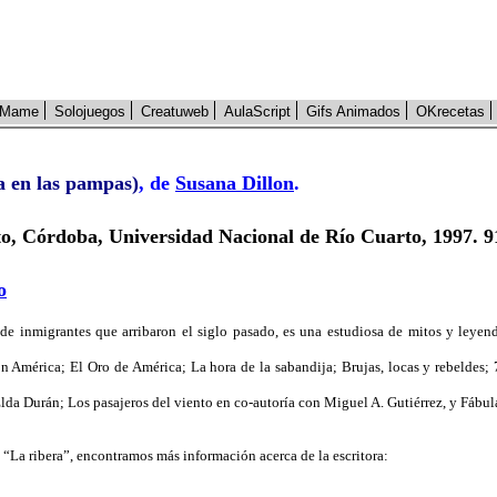
Mame
Solojuegos
Creatuweb
AulaScript
Gifs Animados
OKrecetas
a en las pampas)
, de
Susana Dillon
.
o, Córdoba, Universidad Nacional de Río Cuarto, 1997. 9
o
e inmigrantes que arribaron el siglo pasado, es una estudiosa de mitos y leyenda
n América; El Oro de América; La hora de la sabandija; Brujas, locas y rebeldes;
lda Durán; Los pasajeros del viento en co-autoría con Miguel A. Gutiérrez, y Fábul
 “La ribera”, encontramos más información acerca de la escritora: