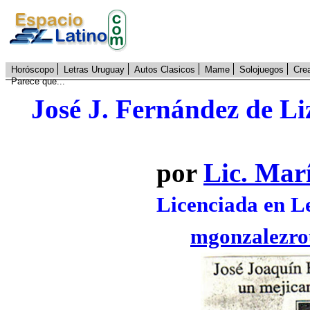
Horóscopo
Letras Uruguay
Autos Clasicos
Mame
Solojuegos
Cre
Parece que...
José J. Fernández de Li
por
Lic. Mar
Licenciada en L
mgonzalezr