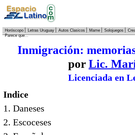
Horóscopo
Letras Uruguay
Autos Clasicos
Mame
Solojuegos
Cre
Parece que...
Inmigración: memorias 
por
Lic. Mar
Licenciada en L
Indice
1.
Daneses
2.
Escoceses