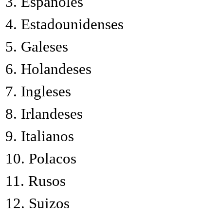
3.
Españoles
4.
Estadounidenses
5.
Galeses
6.
Holandeses
7.
Ingleses
8.
Irlandeses
9.
Italianos
10.
Polacos
11.
Rusos
12.
Suizos