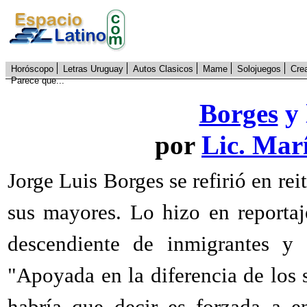
Horóscopo
Letras Uruguay
Autos Clasicos
Mame
Solojuegos
Cre
Parece que...
Borges
y 
por
Lic. Mar
Jorge Luis Borges se refirió en re
sus mayores. Lo hizo en reportaj
descendiente de inmigrantes y c
"Apoyada en la diferencia de los s
habría que decir es forzada a e