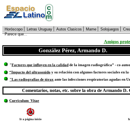
Horóscopo
Letras Uruguay
Autos Clasicos
Mame
Solojuegos
Cre
Parece que...
Amigos prote
González Pérez, Armando D.
"
Factores que influyen en la calidad
de la imagen radiográfica” - co aut
“Impacto del ultrasonido
y su relación con algunos factores sociales en
"Las radiografías de tórax
ante las infecciones respiratorias agudas en 
Comentarios, notas, etc. sobre la obra de Armando D.
Currículum Vitae
Ir a página inicio
I