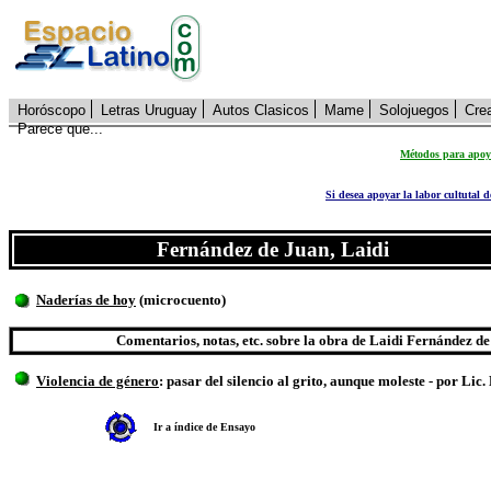
Horóscopo
Letras Uruguay
Autos Clasicos
Mame
Solojuegos
Cre
Parece que...
Métodos para apoya
Si desea apoyar la labor cultutal 
Fernández de Juan, Laidi
Naderías de hoy
(microcuento)
Comentarios, notas, etc. sobre la obra de Laidi Fernández d
Violencia de género
: pasar del silencio al grito, aunque moleste
- por Lic
Ir a índice de Ensayo