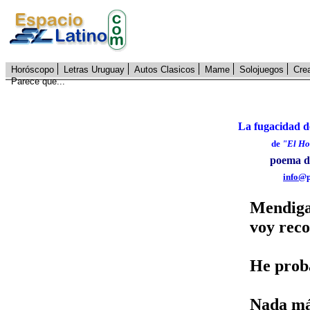
Horóscopo
Letras Uruguay
Autos Clasicos
Mame
Solojuegos
Cre
Parece que...
La fugacidad d
de
"El Ho
poema de
info@p
Mendiga 
voy reco
He proba
Nada más