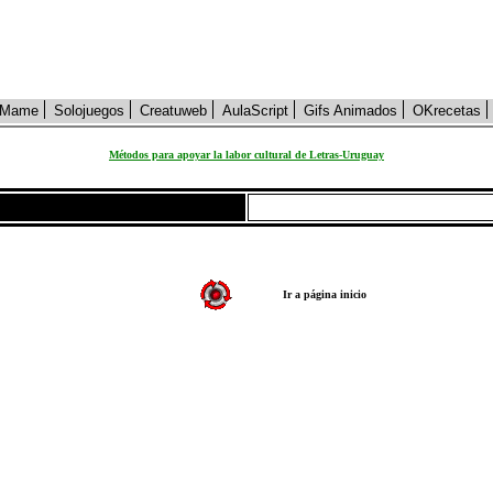
Mame
Solojuegos
Creatuweb
AulaScript
Gifs Animados
OKrecetas
Métodos para apoyar la labor cultural de Letras-Uruguay
Ir a página inicio